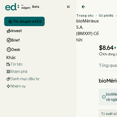


Beta
Trang chủ
Cổ phiếu

bioMérieux

Trò chuyện với Ed
S.A.
Biể

Invest
(BMXXY) Cổ
BM
tức

Brief
bioM
$
8.64


Desk

Khi đóng 
Khác
Tin tức

Tổng qua
Khám phá

Danh mục đầu tư

bioMéri
Nhiệm vụ
bioMér

và ngà
Tỷ suất cổ