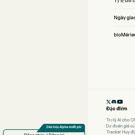
Tỷ lệ chi
Tỷ lệ chi t
Ngày giao
Ngày giao 
bioMérieu
Hàng quý. 

Đặc điểm
Trợ lý AI cho 
Dự đoán giá cả
Tracker Huy đ