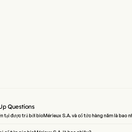
Up Questions
ện tại được trả bởi bioMérieux S.A. và cổ tức hàng năm là bao 
 tại được trả bởi bioMérieux S.A. là $0.1128. Cổ tức hàng năm cho 
S.A. là $0.11