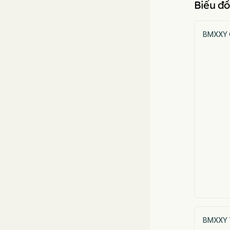
Biểu đồ
BMXXY 
BMXXY T