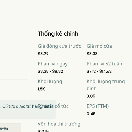
Thống kê chính
Giá đóng cửa trước
Giá mở cửa
$8.29
$8.38
Phạm vi ngày
Phạm vi 52 tuần
$8.38 - $8.82
$7.12 - $14.62
Khối lượng
Khối lượng trung
bình
1.5K
3.0K
Tỷ suất cổ tức
EPS (TTM)
%. Cổ tức được trả hàng năm
--
0.45
Vốn hóa thị trường
quyền
$10.1B