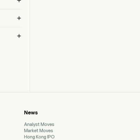



News
Analyst Moves
Market Moves
Hong Kong IPO