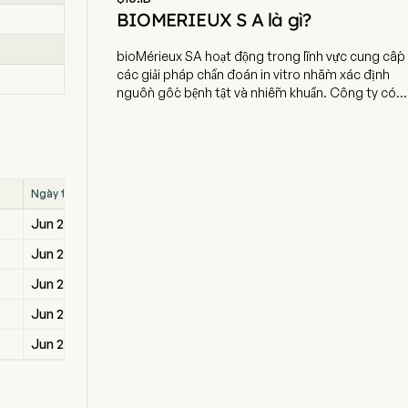
BIOMERIEUX S A là gì?
bioMérieux SA hoạt động trong lĩnh vực cung cấp
các giải pháp chẩn đoán in vitro nhằm xác định
nguồn gốc bệnh tật và nhiễm khuẩn. Công ty có
trụ sở tại Craponne, Auvergne-Rhône-Alpes và
hiện đang sử dụng 14.754 nhân viên toàn thời gian.
Công ty đã niêm yết lần đầu ra công chúng (IPO)
vào ngày 7 tháng 6 năm 2004. Doanh nghiệp
thiết kế, phát triển, sản xuất và bán các hệ thống
Ngày thanh toán
dùng trong ứng dụng lâm sàng như chẩn đoán
bệnh lao, nhiễm trùng đường hô hấp, và một số
Jun 26, 2026
bệnh khác, cũng như ứng dụng công nghiệp như
Jun 26, 2025
phân tích mẫu công nghiệp hoặc môi trường.
Công ty cũng cung cấp cho khách hàng các dịch
Jun 26, 2024
vụ liên quan đến lắp đặt và bảo trì thiết bị, cùng
với đào tạo người sử dụng sản phẩm. bioMérieux
Jun 23, 2023
SA hoạt động thông qua nhiều công ty con tại
Jun 23, 2023
các quốc gia khác nhau, bao gồm bioMérieux
Deutschland GmbH, bioMérieux Austria GmbH,
Advencis, bioMérieux Benelux SA/NV, cũng như
BioFire Diagnostics Inc., chromID CARBA