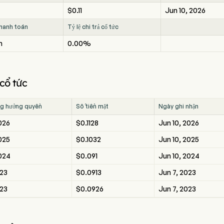
$0.11
Jun 10, 2026
thanh toán
Tỷ lệ chi trả cổ tức
m
0.00%
 cổ tức
g hưởng quyền
Số tiền mặt
Ngày ghi nhận
026
$0.1128
Jun 10, 2026
025
$0.1032
Jun 10, 2025
2024
$0.091
Jun 10, 2024
023
$0.0913
Jun 7, 2023
023
$0.0926
Jun 7, 2023