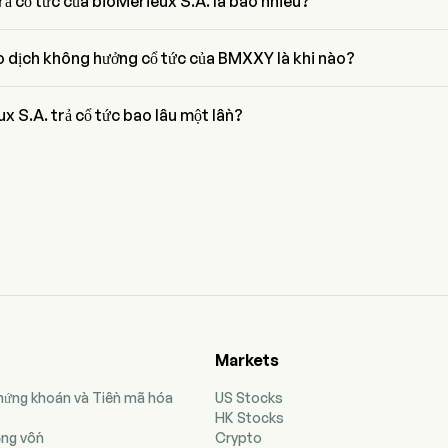
 trả cổ tức của bioMérieux S.A. là bao nhiêu?
rả cổ tức của bioMérieux S.A. là 0.00%
 dịch không hưởng cổ tức của BMXXY là khi nào?
dịch không hưởng cổ tức của bioMérieux S.A. là Jun 10, 2026.
x S.A. trả cổ tức bao lâu một lần?
Lần cuối cùng bioMérieux S.A. trả cổ tức là vào Jun 26, 2026
Markets
Chứng khoán và Tiền mã hóa
US Stocks
HK Stocks
ộng vốn
Crypto