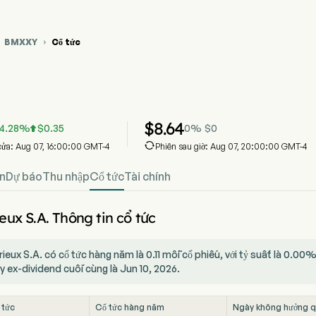
BMXXY
Cổ tức


u đồ giá cổ phiếu BMXXY
XXY Cổ tức
érieux S.A.
$
8.64
4.28
%
$
0.35
0
%
$
0


cửa: Aug 07, 16:00:00 GMT-4
Phiên sau giờ: Aug 07, 20:00:00 GMT-4
n
Dự báo
Thu nhập
Cổ tức
Tài chính
eux S.A. Thông tin cổ tức
ieux S.A. có cổ tức hàng năm là 0.11 mỗi cổ phiếu, với tỷ suất là 0.00
y ex-dividend cuối cùng là Jun 10, 2026.
 tức
Cổ tức hàng năm
Ngày không hưởng 