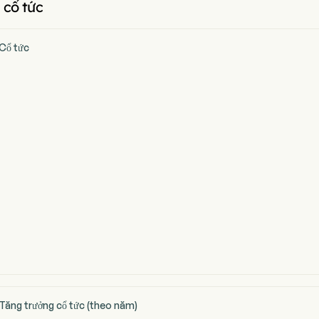
 cổ tức
Cổ tức
ăng trưởng cổ tức (theo năm)