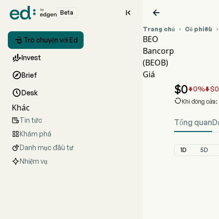


Beta
Trang chủ
Cổ phiếu

BEO

Trò chuyện với Ed
Bancorp
Biểu đ

Invest
(BEOB)
BEOB 
Giá

Brief
BEO Ba
$
0
0
%
$



Desk

Khi đóng cửa:
Khác
Tin tức

Tổng quan
D
Khám phá

Danh mục đầu tư

1D
5D
Nhiệm vụ