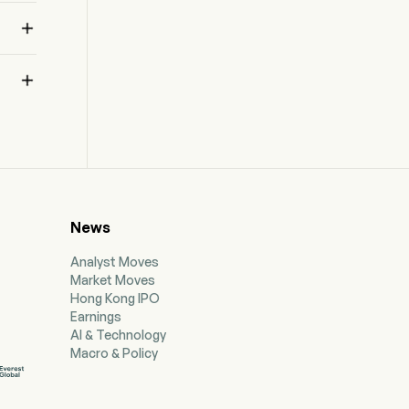
construction, commercial, real estate, real

estate construction, and consumer loans. The
company offers personal checking accounts,
which include e-checking, traditional checking,

interest checking, direct deposit checking, and
investment accounts.
News
Analyst Moves
Market Moves
Hong Kong IPO
Earnings
AI & Technology
Macro & Policy