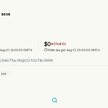
BEOB

ồ giá cổ phiếu BEOB
Giá
ncorp
$
0
0
0
%
$
0



 Aug 07, 16:00:00 GMT-4
Phiên sau giờ: Aug 07, 20:00:00 GMT-4
ự báo
Thu nhập
Cổ tức
Tài chính
30D