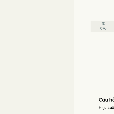
1D
0
%
Câu hỏ
Hiệu suấ