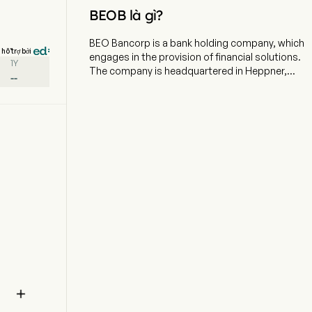
BEOB là gì?
BEO Bancorp is a bank holding company, which
hỗ trợ bởi
engages in the provision of financial solutions.
1Y
The company is headquartered in Heppner,
--
Oregon. The company went IPO on 2004-08-23.
The firm's subsidiary is Bank of Eastern Oregon
(the Bank). The Bank provides commercial and
consumer financing, banking and mortgage
lending, and other services in North-eastern
Oregon and South-eastern Washington. Its
activities include the lending and deposit
functions of a commercial bank, which includes
commercial, agricultural, real estate, instalment,
credit card and mortgage loans; checking,
money market, time deposit and savings
accounts; Internet banking and bill payment;
automated teller machines and safe deposit
facilities. Additionally, the Bank originates and
sells mortgage loans into the secondary market.

Its loan portfolio includes farmland, commercial
real estate, agricultural, commercial