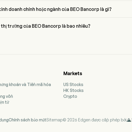
tại của BEOB là $62.8, đã giảm 0% trong ngày giao dịch cuối cùng.
kinh doanh chính hoặc ngành của BEO Bancorp là gì?
rp thuộc ngành Banking và lĩnh vực là Financials
 thị trường của BEO Bancorp là bao nhiêu?
hị trường hiện tại của BEO Bancorp là $152.6M
Markets
Chứng khoán và Tiền mã hóa
US Stocks
HK Stocks
ộng vốn
Crypto
ện tử
 dụng
Chính sách bảo mật
Sitemap
© 2026 Edgen được cấp phép bởi