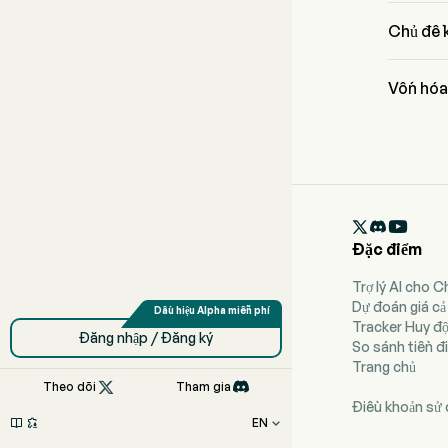
Giá hiện 
Chủ đề 
BEO Banco
Vốn hóa
Vốn hóa t

Đặc điểm
Trợ lý AI cho 
Dự đoán giá cả
Tracker Huy đ
Đăng nhập / Đăng ký
So sánh tiền đi
Trang chủ

Theo dõi
Tham gia
Điều khoản sử
EN


