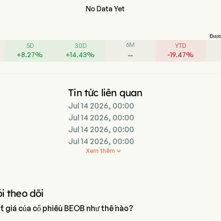
No Data Yet
Được 
6M
5D
30D
YTD
--
+
8.27
%
+
14.43
%
-
19.47
%
Tin tức liên quan
Jul 14 2026, 00:00
Jul 14 2026, 00:00
Jul 14 2026, 00:00
Jul 14 2026, 00:00
Xem thêm

i theo dõi
t giá của cổ phiếu BEOB như thế nào?