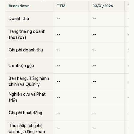
Breakdown
TTM
03/31/2026
12
Doanh thu
--
--
--
Tăng trưởng doanh
--
--
--
thu (YoY)
Chi phí doanh thu
--
--
--
Lợi nhuận gộp
--
--
--
Bán hàng, Tổng hành
--
--
--
chính và Quản lý
Nghiên cứu và Phát
--
--
--
triển
Chi phí hoạt động
--
--
--
Thu nhập (chi phí)
--
--
--
phi hoạt động khác