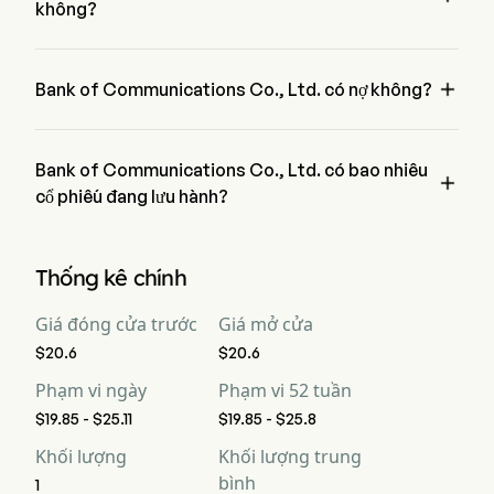
không?
Lưu thông tiền mặt
94,583
108,879
-1
tự do
không có, theo báo cáo tài chính mới nhất, Bank of 
Communications Co., Ltd. có lợi nhuận ròng thua lỗ là $0
Lợi nhuận ròng trên

Bank of Communications Co., Ltd. có nợ không?
--
--
--
mỗi cổ phiếu
không có, Bank of Communications Co., Ltd. có nợ là 0
Lợi nhuận gộp
--
--
--
Bank of Communications Co., Ltd. có bao nhiêu

cổ phiếu đang lưu hành?
Lợi nhuận hoạt động
--
--
--
Bank of Communications Co., Ltd. có tổng cộng 0 cổ phiếu 
đang lưu hành
Lợi nhuận gộp
--
--
--
Thống kê chính
Tỷ suất lợi nhuận tiền
--
--
--
Giá đóng cửa trước
Giá mở cửa
mặt ròng
$20.6
$20.6
EBITDA
--
--
--
Phạm vi ngày
Phạm vi 52 tuần
$19.85 - $25.11
$19.85 - $25.8
Tỷ suất lợi nhuận
--
--
--
EBITDA
Khối lượng
Khối lượng trung
bình
1
D&A cho EBITDA
--
--
--