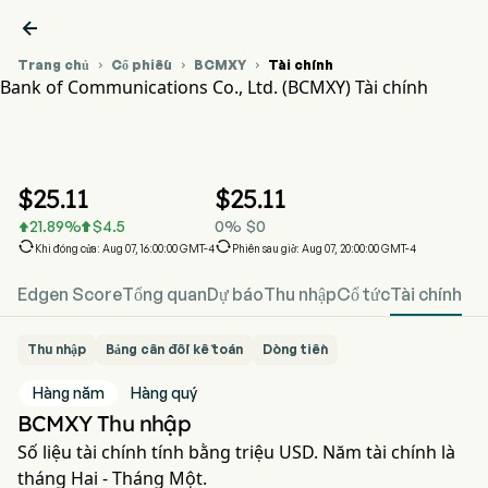

Trang chủ
Cổ phiếu
BCMXY
Tài chính



Bank of Communications Co., Ltd. (BCMXY) Tài chính
Biểu đồ giá cổ phiếu BCMXY
BCMXY Tài chính
Bank of Communications Co., Ltd.
$
25.11
$
25.11
21.89
%
$
4.5
0
%
$
0




Khi đóng cửa: Aug 07, 16:00:00 GMT-4
Phiên sau giờ: Aug 07, 20:00:00 GMT-4
Edgen Score
Tổng quan
Dự báo
Thu nhập
Cổ tức
Tài chính
Thu nhập
Bảng cân đối kế toán
Dòng tiền
Hàng năm
Hàng quý
BCMXY Thu nhập
Số liệu tài chính tính bằng triệu USD. Năm tài chính là
tháng Hai - Tháng Một.