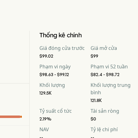
Thống kê chính
Giá đóng cửa trước
Giá mở cửa
$99.02
$99
Phạm vi ngày
Phạm vi 52 tuần
$98.63 - $99.12
$82.4 - $98.72
Khối lượng
Khối lượng trung
bình
129.5K
121.8K
Tỷ suất cổ tức
Tài sản ròng
2.19%
$0
NAV
Tỷ lệ chi phí
--
--