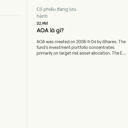
Cổ phiếu đang lưu
hành
32.9M
AOA là gì?
AOA was created on 2008-11-04 by iShares. The
fund's investment portfolio concentrates
primarily on target risk asset allocation. The ETF
currently has 3175.05m in AUM and 9 holdings.
AOA tracks a proprietary index that provides
significant exposure to equities, and a small
portion to fixed income securities with a goal of
long-term capital appreciation.