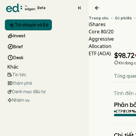


Beta
Trang chủ
Cổ phiếu

iShares

Trò chuyện với Ed
Core 80/20
Biể

Invest
Aggressive
AO
Allocation

Brief
iSha
ETF (AOA)
$
98.72

Desk

Khi đóng 
Khác
Tin tức

Tổng qua
Khám phá

Danh mục đầu tư

Tính đến 
Nhiệm vụ
Phân bổ
ETP
81.19
%
Chi tiết