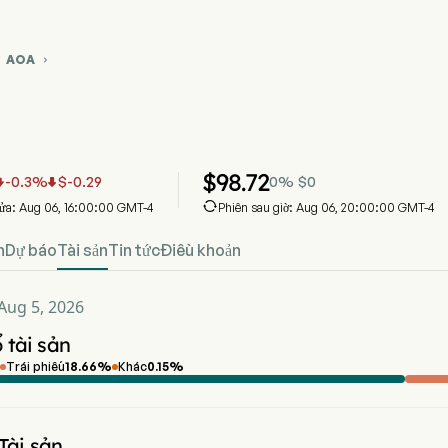
AOA


u đồ giá cổ phiếu AOA
A
res Core 80/20 Aggressive Allocation ETF
$
98.72
-0.3
%
$
-0.29
0
%
$
0



cửa: Aug 06, 16:00:00 GMT-4
Phiên sau giờ: Aug 06, 20:00:00 GMT-4
n
Dự báo
Tài sản
Tin tức
Điều khoản
Aug 5, 2026
 tài sản
Trái phiếu
18.66
%
Khác
0.15
%
 Tài sản