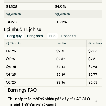
$4.52B
$4.04B
Ngạc nhiên
Ngạc nhiên
+3.22%
-10.61%
Lợi nhuận Lịch sử
Hàng quý
Hàng năm
EPS
Doanh thu
Kỳ Tài chính
Ước tính
Được báo c
Q2 '26
$2.48
$2.56
Q1 '26
$2.52
$2.5
Q4 '25
$2.64
$2.98
Q3 '25
$2.29
$2.77
Q2 '25
$2.36
$2.58
Earnings FAQ
Thu nhập trên mỗi cổ phiếu gần đây của ACGLO

so sánh thế nào với kỳ vọng?