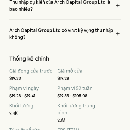
Thu nhập dự kiến của Arch Capital Group Ltd là

bao nhiêu?
Theo các nhà phân tích Phố Wall, thu nhập dự kiến của Arch 
Capital Group Ltd là $4.52B
Arch Capital Group Ltd có vượt kỳ vọng thu nhập

không?
Thu nhập gần đây của Arch Capital Group Ltd là $4.04B, 
không đánh bại kỳ vọng.
Thống kê chính
Giá đóng cửa trước
Giá mở cửa
$19.33
$19.28
Phạm vi ngày
Phạm vi 52 tuần
$19.28 - $19.41
$19.35 - $105.08
Khối lượng
Khối lượng trung
bình
9.4K
2.1M