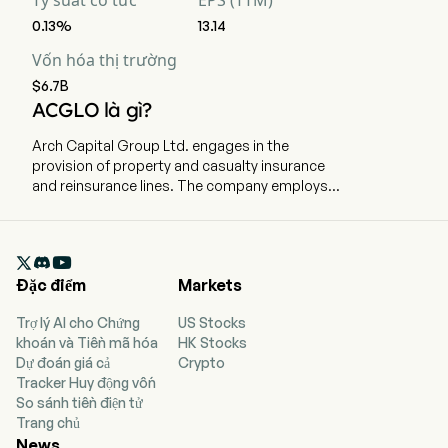
Tỷ suất cổ tức
EPS (TTM)
0.13%
13.14
Vốn hóa thị trường
$6.7B
ACGLO là gì?
Arch Capital Group Ltd. engages in the
provision of property and casualty insurance
and reinsurance lines. The company employs
8,000 full-time employees The insurance
segment consists of the Company’s insurance
underwriting units, which offer specialty product

lines, including construction and national
Đặc điểm
Markets
accounts; excess and surplus casualty;
professional lines; programs; property, energy,
Trợ lý AI cho Chứng
US Stocks
marine and aviation; travel, accident and health;
khoán và Tiền mã hóa
HK Stocks
warranty and lender solutions, and others
Dự đoán giá cả
Crypto
(consisting of alternative markets, excess
Tracker Huy động vốn
workers' compensation and surety business).
So sánh tiền điện tử
The reinsurance segment consists of its
Trang chủ
reinsurance underwriting units, which offer
News
specialty product lines, including casualty;