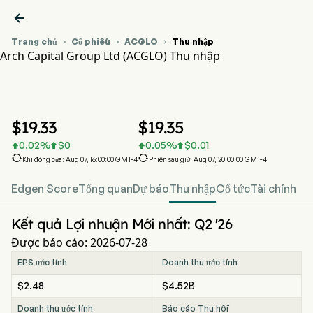

Trang chủ
Cổ phiếu
ACGLO
Thu nhập



Arch Capital Group Ltd (ACGLO) Thu nhập
Biểu đồ giá cổ phiếu ACGLO
ACGLO Thu nhập
Arch Capital Group Ltd
$
19.33
$
19.35
0.02
%
$
0
0.05
%
$
0.01






Khi đóng cửa: Aug 07, 16:00:00 GMT-4
Phiên sau giờ: Aug 07, 20:00:00 GMT-4
Edgen Score
Tổng quan
Dự báo
Thu nhập
Cổ tức
Tài chính
Kết quả Lợi nhuận Mới nhất: Q2 '26
Được báo cáo: 2026-07-28
EPS ước tính
Doanh thu ước tính
$2.48
$4.52B
Doanh thu ước tính
Báo cáo Thu hồi