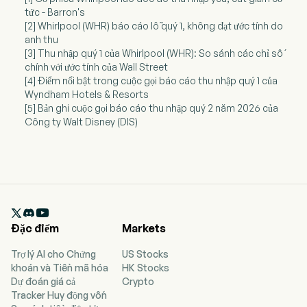
tức - Barron's
[2] Whirlpool (WHR) báo cáo lỗ quý 1, không đạt ước tính do
anh thu
[3] Thu nhập quý 1 của Whirlpool (WHR): So sánh các chỉ số
chính với ước tính của Wall Street
[4] Điểm nổi bật trong cuộc gọi báo cáo thu nhập quý 1 của
Wyndham Hotels & Resorts
[5] Bản ghi cuộc gọi báo cáo thu nhập quý 2 năm 2026 của
Công ty Walt Disney (DIS)

Đặc điểm
Markets
Trợ lý AI cho Chứng
US Stocks
khoán và Tiền mã hóa
HK Stocks
Dự đoán giá cả
Crypto
Tracker Huy động vốn