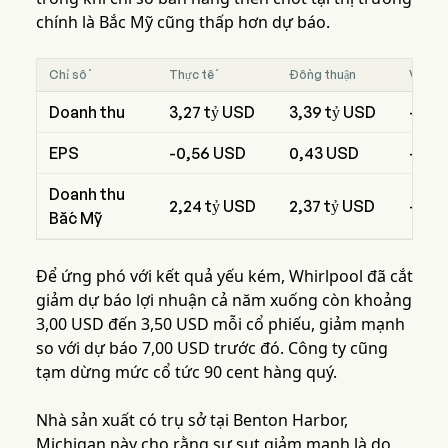
chính là Bắc Mỹ cũng thấp hơn dự báo.
Chỉ số
Thực tế
Đồng thuận
Vượt/
Doanh thu
3,27 tỷ USD
3,39 tỷ USD
-3,3
EPS
-0,56 USD
0,43 USD
-231
Doanh thu
2,24 tỷ USD
2,37 tỷ USD
-5,5
Bắc Mỹ
Để ứng phó với kết quả yếu kém, Whirlpool đã cắt
giảm dự báo lợi nhuận cả năm xuống còn khoảng
3,00 USD đến 3,50 USD mỗi cổ phiếu, giảm mạnh
so với dự báo 7,00 USD trước đó. Công ty cũng
tạm dừng mức cổ tức 90 cent hàng quý.
Nhà sản xuất có trụ sở tại Benton Harbor,
Michigan này cho rằng sự sụt giảm mạnh là do