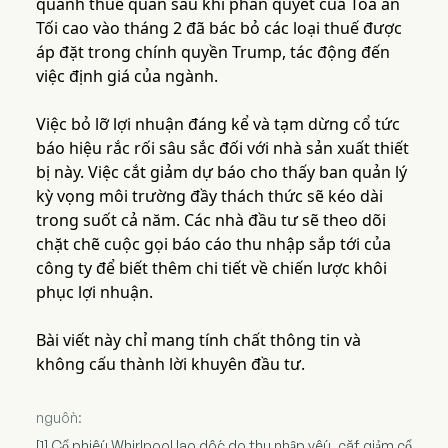
quanh thuế quan sau khi phán quyết của Tòa án
Tối cao vào tháng 2 đã bác bỏ các loại thuế được
áp đặt trong chính quyền Trump, tác động đến
việc định giá của ngành.
Việc bỏ lỡ lợi nhuận đáng kể và tạm dừng cổ tức
báo hiệu rắc rối sâu sắc đối với nhà sản xuất thiết
bị này. Việc cắt giảm dự báo cho thấy ban quản lý
kỳ vọng môi trường đầy thách thức sẽ kéo dài
trong suốt cả năm. Các nhà đầu tư sẽ theo dõi
chặt chẽ cuộc gọi báo cáo thu nhập sắp tới của
công ty để biết thêm chi tiết về chiến lược khôi
phục lợi nhuận.
Bài viết này chỉ mang tính chất thông tin và
không cấu thành lời khuyên đầu tư.
nguồn:
[1] Cổ phiếu Whirlpool lao dốc do thu nhập yếu, cắt giảm cổ