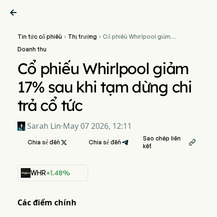

Tin tức cổ phiếu
Thị trường
Cổ phiếu Whirlpool giảm


17% sau khi tạm dừng chi
Doanh thu
trả cổ tức
Cổ phiếu Whirlpool giảm
17% sau khi tạm dừng chi
trả cổ tức
Sarah Lin
·
May 07 2026, 12:11
Sao chép liên
Chia sẻ đến

Chia sẻ đến

kết
WHR
+1.48%
Các điểm chính