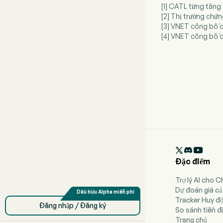
[1] CATL từng tăng
[2] Thị trường chứ
[3] VNET công bố c
[4] VNET công bố c

Đặc điểm
Trợ lý AI cho 
Dự đoán giá cả
Tracker Huy đ
Đăng nhập / Đăng ký
So sánh tiền đi
Trang chủ