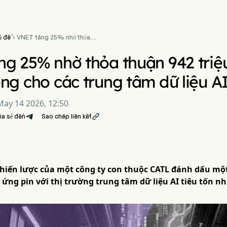
ủ đề
VNET tăng 25% nhờ thỏa

thuận 942 triệu USD cung
cấp năng lượng cho các
ng 25% nhờ thỏa thuận 942 tri
trung tâm dữ liệu AI
ng cho các trung tâm dữ liệu A
May 14 2026, 12:50
ia sẻ đến
Sao chép liên kết

hiến lược của một công ty con thuộc CATL đánh dấu một
 ứng pin với thị trường trung tâm dữ liệu AI tiêu tốn n