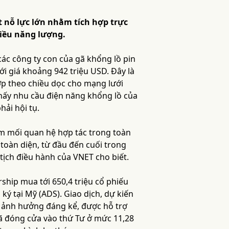
 nỗ lực lớn nhằm tích hợp trực
hiều năng lượng.
ác công ty con của gã khổng lồ pin
 giá khoảng 942 triệu USD. Đây là
ợp theo chiều dọc cho mạng lưới
thấy nhu cầu điện năng khổng lồ của
ải hội tụ.
hêm mối quan hệ hợp tác trong toàn
toàn diện, từ đầu đến cuối trong
tịch điều hành của VNET cho biết.
ship mua tới 650,4 triệu cổ phiếu
ký tại Mỹ (ADS). Giao dịch, dự kiến
L ảnh hưởng đáng kể, được hỗ trợ
ã đóng cửa vào thứ Tư ở mức 11,28