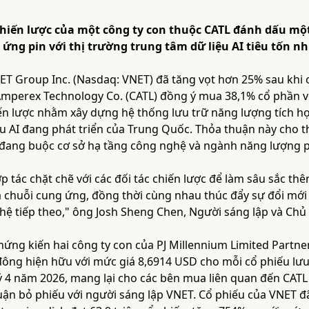
hiến lược của một công ty con thuộc CATL đánh dấu một
 ứng pin với thị trường trung tâm dữ liệu AI tiêu tốn n
ET Group Inc. (Nasdaq: VNET) đã tăng vọt hơn 25% sau khi c
perex Technology Co. (CATL) đồng ý mua 38,1% cổ phần với
ến lược nhằm xây dựng hệ thống lưu trữ năng lượng tích h
ệu AI đang phát triển của Trung Quốc. Thỏa thuận này cho 
o đang buộc cơ sở hạ tầng công nghệ và ngành năng lượng ph
p tác chặt chẽ với các đối tác chiến lược để làm sâu sắc t
 chuỗi cung ứng, đồng thời cùng nhau thúc đẩy sự đổi mới 
hệ tiếp theo," ông Josh Sheng Chen, Người sáng lập và Chủ 
ứng kiến hai công ty con của PJ Millennium Limited Partner
 đông hiện hữu với mức giá 8,6914 USD cho mỗi cổ phiếu lưu 
ý 4 năm 2026, mang lại cho các bên mua liên quan đến CAT
uận bỏ phiếu với người sáng lập VNET. Cổ phiếu của VNET đ