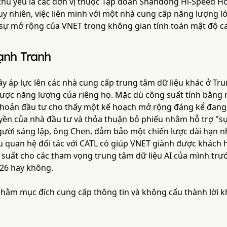
 chủ yếu là các đơn vị thuộc Tập đoàn Shandong Hi-Speed Ho
uy nhiên, việc liên minh với một nhà cung cấp năng lượng lớ
sự mở rộng của VNET trong không gian tính toán mật độ c
ạnh Tranh
y áp lực lên các nhà cung cấp trung tâm dữ liệu khác ở Tru
lược năng lượng của riêng họ. Mặc dù công suất tính bằng
khoản đầu tư cho thấy một kế hoạch mở rộng đáng kể đang
ền của nhà đầu tư và thỏa thuận bỏ phiếu nhằm hỗ trợ "sự
gười sáng lập, ông Chen, đảm bảo một chiến lược dài hạn n
ệu quan hệ đối tác với CATL có giúp VNET giành được khác
 suất cho các tham vọng trung tâm dữ liệu AI của mình trướ
26 hay không.
 nhằm mục đích cung cấp thông tin và không cấu thành lời 