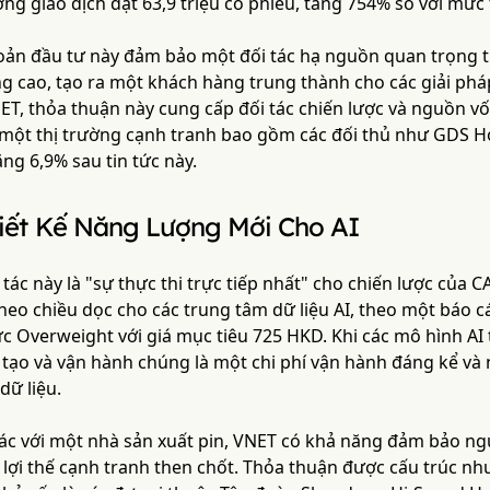
ợng giao dịch đạt 63,9 triệu cổ phiếu, tăng 754% so với mức
hoản đầu tư này đảm bảo một đối tác hạ nguồn quan trọng tr
g cao, tạo ra một khách hàng trung thành cho các giải phá
NET, thỏa thuận này cung cấp đối tác chiến lược và nguồn 
g một thị trường cạnh tranh bao gồm các đối thủ như GDS H
ng 6,9% sau tin tức này.
iết Kế Năng Lượng Mới Cho AI
tác này là "sự thực thi trực tiếp nhất" cho chiến lược của
heo chiều dọc cho các trung tâm dữ liệu AI, theo một báo c
c Overweight với giá mục tiêu 725 HKD. Khi các mô hình AI
 tạo và vận hành chúng là một chi phí vận hành đáng kể và 
dữ liệu.
ác với một nhà sản xuất pin, VNET có khả năng đảm bảo ng
 lợi thế cạnh tranh then chốt. Thỏa thuận được cấu trúc nh