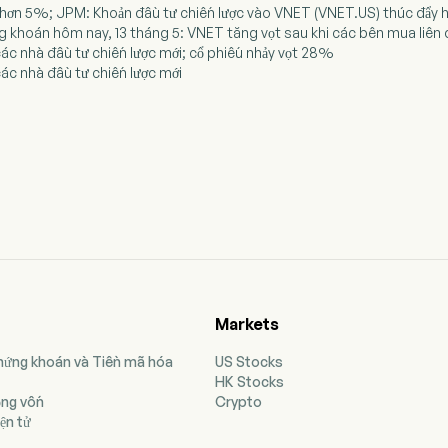
 hơn 5%; JPM: Khoản đầu tư chiến lược vào VNET (VNET.US) thúc đẩy hệ
ng khoán hôm nay, 13 tháng 5: VNET tăng vọt sau khi các bên mua l
ác nhà đầu tư chiến lược mới; cổ phiếu nhảy vọt 28%
ác nhà đầu tư chiến lược mới
Markets
Chứng khoán và Tiền mã hóa
US Stocks
HK Stocks
ộng vốn
Crypto
ện tử