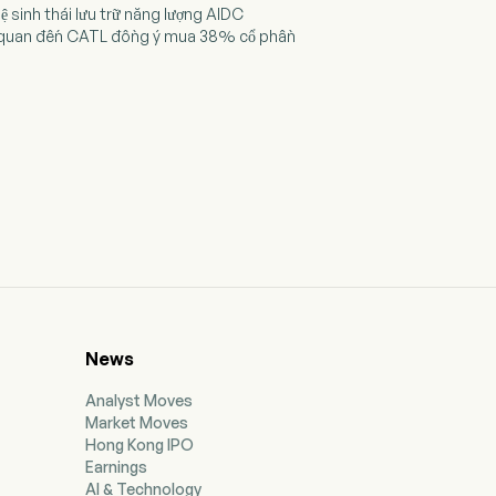
 sinh thái lưu trữ năng lượng AIDC
iên quan đến CATL đồng ý mua 38% cổ phần
News
Analyst Moves
Market Moves
Hong Kong IPO
Earnings
AI & Technology