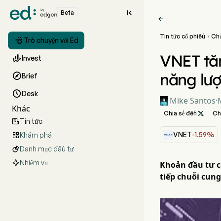

Beta

Tin tức cổ phiếu
Ch


Trò chuyện với Ed
VNET tă

Invest
năng lượ

Brief

Desk
Mike Santos
·
Khác
Chia sẻ đến

Ch
Tin tức

VNET
-1.59%
Khám phá

Danh mục đầu tư

Nhiệm vụ
Khoản đầu tư c
tiếp chuỗi cung