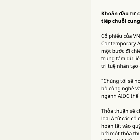
Khoản đầu tư c
tiếp chuỗi cung
Cổ phiếu của VN
Contemporary Am
một bước đi chi
trung tâm dữ li
trí tuệ nhân tạ
"Chúng tôi sẽ hợ
bộ công nghệ và
ngành AIDC thế 
Thỏa thuận sẽ ch
loại A từ các cổ
hoàn tất vào qu
bởi một thỏa th