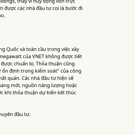
ldings, thay vì huy động vốn trực
n được các nhà đầu tư coi là bước đi
ao.
ng Quốc và toàn cầu trong việc xây
 megawatt của VNET không được tiết
 được chuẩn bị. Thỏa thuận cũng
 ổn định trong kiểm soát" của công
hất quán. Các nhà đầu tư hiện sẽ
h hàng mới, nguồn năng lượng hoặc
c khi thỏa thuận dự kiến kết thúc
khuyên đầu tư.