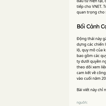
đầu tư hiện tại,
tiếp cho VNET. T
quan trọng cho 
Bối Cảnh C
Động thái này gâ
dựng các chiến 
lộ, quy mô của 
bao gồm các quy
ty dưới quyền n
theo dõi xem li
cam kết về công
vào cuối năm 20
Bài viết này chỉ
nguồn: