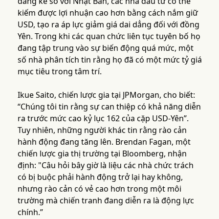
đáng kể so với Nhật Bản, các nhà đầu tư có thể
kiếm được lợi nhuận cao hơn bằng cách nắm giữ
USD, tạo ra áp lực giảm giá dai dẳng đối với đồng
Yên. Trong khi các quan chức liên tục tuyên bố họ
đang tập trung vào sự biến động quá mức, một
số nhà phân tích tin rằng họ đã có một mức tỷ giá
mục tiêu trong tâm trí.
Ikue Saito, chiến lược gia tại JPMorgan, cho biết:
“Chúng tôi tin rằng sự can thiệp có khả năng diễn
ra trước mức cao kỷ lục 162 của cặp USD-Yên”.
Tuy nhiên, những người khác tin rằng rào cản
hành động đang tăng lên. Brendan Fagan, một
chiến lược gia thị trường tại Bloomberg, nhận
định: "Câu hỏi bây giờ là liệu các nhà chức trách
có bị buộc phải hành động trở lại hay không,
nhưng rào cản có vẻ cao hơn trong một môi
trường mà chiến tranh đang diễn ra là động lực
chính.”