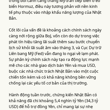
trong bối cảnh căng thẳng Mỹ-Iran tiếp diễn ở eo
biển Hormuz, điều này tương phản với nền kinh
tế phụ thuộc vào nhập khẩu năng lượng của Nhật
Bản.
Cốt lõi của vấn đề là khoảng cách chính sách ngày
càng nới rộng giữa BoJ, vốn còn do dự trong việc
phát tín hiệu tăng lãi suất thêm sau bước chuyển
lịch sử khỏi lãi suất âm vào tháng 3, và Cục Dự trữ
Liên bang Mỹ (Fed) vẫn đang lo ngại về lạm phát.
Sự phân kỳ chính sách này tạo ra động lực mạnh
mẽ cho các nhà giao dịch bán Yên và mua USD,
buộc các nhà chức trách Nhật Bản vào một cuộc
chiến tốn kém và có khả năng không bền vững
chống lại các yếu tố cơ bản của thị trường.
Hành động tuần trước, chứng kiến Nhật Bản có
khả năng đã chi khoảng 5,4 nghìn tỷ Yên (34,3 tỷ
USD) để hỗ trợ đồng Yên, chỉ mang lại sự nhẹ