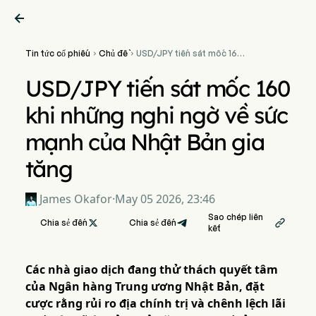

Tin tức cổ phiếu
Chủ đề
USD/JPY tiến sát mốc 160


khi những nghi ngờ về sức
mạnh của Nhật Bản gia tăng
USD/JPY tiến sát mốc 160
khi những nghi ngờ về sức
mạnh của Nhật Bản gia
tăng
James Okafor
·
May 05 2026, 23:46
Sao chép liên
Chia sẻ đến

Chia sẻ đến

kết
Các nhà giao dịch đang thử thách quyết tâm
của Ngân hàng Trung ương Nhật Bản, đặt
cược rằng rủi ro địa chính trị và chênh lệch lãi