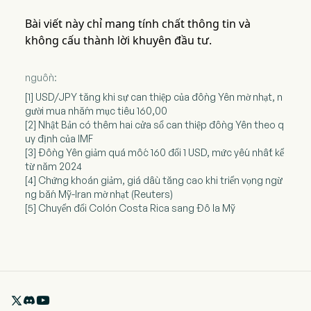
Bài viết này chỉ mang tính chất thông tin và
không cấu thành lời khuyên đầu tư.
nguồn:
[1] USD/JPY tăng khi sự can thiệp của đồng Yên mờ nhạt, n
gười mua nhắm mục tiêu 160,00
[2] Nhật Bản có thêm hai cửa sổ can thiệp đồng Yên theo q
uy định của IMF
[3] Đồng Yên giảm quá mốc 160 đổi 1 USD, mức yếu nhất kể
từ năm 2024
[4] Chứng khoán giảm, giá dầu tăng cao khi triển vọng ngừ
ng bắn Mỹ-Iran mờ nhạt (Reuters)
[5] Chuyển đổi Colón Costa Rica sang Đô la Mỹ
