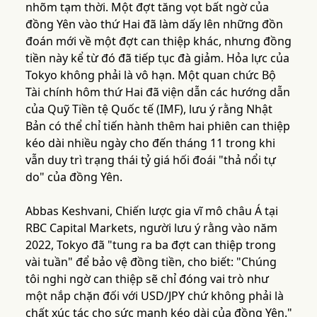
nhõm tạm thời. Một đợt tăng vọt bất ngờ của
đồng Yên vào thứ Hai đã làm dấy lên những đồn
đoán mới về một đợt can thiệp khác, nhưng đồng
tiền này kể từ đó đã tiếp tục đà giảm. Hỏa lực của
Tokyo không phải là vô hạn. Một quan chức Bộ
Tài chính hôm thứ Hai đã viện dẫn các hướng dẫn
của Quỹ Tiền tệ Quốc tế (IMF), lưu ý rằng Nhật
Bản có thể chỉ tiến hành thêm hai phiên can thiệp
kéo dài nhiều ngày cho đến tháng 11 trong khi
vẫn duy trì trạng thái tỷ giá hối đoái "thả nổi tự
do" của đồng Yên.
Abbas Keshvani, Chiến lược gia vĩ mô châu Á tại
RBC Capital Markets, người lưu ý rằng vào năm
2022, Tokyo đã "tung ra ba đợt can thiệp trong
vài tuần" để bảo vệ đồng tiền, cho biết: "Chúng
tôi nghi ngờ can thiệp sẽ chỉ đóng vai trò như
một nắp chặn đối với USD/JPY chứ không phải là
chất xúc tác cho sức mạnh kéo dài của đồng Yên."