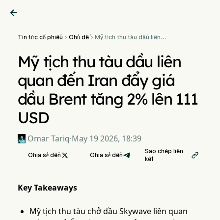

Tin tức cổ phiếu
Chủ đề
Mỹ tịch thu tàu dầu liên


quan đến Iran đẩy giá dầu
Brent tăng 2% lên 111 USD
Mỹ tịch thu tàu dầu liên
quan đến Iran đẩy giá
dầu Brent tăng 2% lên 111
USD
Omar Tariq
·
May 19 2026, 18:39
Sao chép liên
Chia sẻ đến

Chia sẻ đến

kết
Key Takeaways
Mỹ tịch thu tàu chở dầu Skywave liên quan