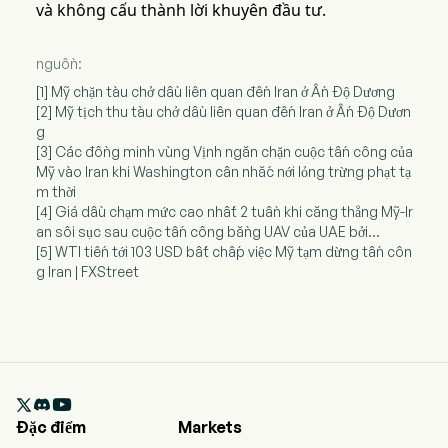
và không cấu thành lời khuyên đầu tư.
nguồn:
[1] Mỹ chặn tàu chở dầu liên quan đến Iran ở Ấn Độ Dương
[2] Mỹ tịch thu tàu chở dầu liên quan đến Iran ở Ấn Độ Dươn
g
[3] Các đồng minh vùng Vịnh ngăn chặn cuộc tấn công của
Mỹ vào Iran khi Washington cân nhắc nới lỏng trừng phạt tạ
m thời
[4] Giá dầu chạm mức cao nhất 2 tuần khi căng thẳng Mỹ-Ir
an sôi sục sau cuộc tấn công bằng UAV của UAE bởi...
[5] WTI tiến tới 103 USD bất chấp việc Mỹ tạm dừng tấn côn
g Iran | FXStreet

Đặc điểm
Markets