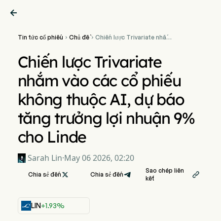

Tin tức cổ phiếu
Chủ đề
Chiến lược Trivariate nhắm


vào các cổ phiếu không
thuộc AI, dự báo tăng
Chiến lược Trivariate
trưởng lợi nhuận 9% cho
Linde
nhắm vào các cổ phiếu
không thuộc AI, dự báo
tăng trưởng lợi nhuận 9%
cho Linde
Sarah Lin
·
May 06 2026, 02:20
Sao chép liên
Chia sẻ đến

Chia sẻ đến

kết
LIN
+1.93%