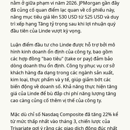
nằm ở giữa phạm vi năm 2026. JPMorgan gần đây
đã củng cố quan điểm lạc quan về cổ phiếu này,
nâng mục tiêu giá lên 530 USD từ 525 USD và duy
trì xếp hạng Tăng tỷ trọng sau khi lợi nhuận quý
đầu tiên của Linde vượt kỳ vọng.
Luận điểm đầu tư cho Linde được hỗ trợ bởi mô
hình kinh doanh ổn định của công ty, bao gồm
các hợp đồng "bao tiêu" (take or pay) đảm bảo
dòng doanh thu ổn định. Công ty phục vụ cơ sở
khách hàng đa dạng trong các ngành sản xuất,
kim loại, thực phẩm và y tế, giúp giảm bớt các
biến động về doanh số. Khả năng thực hiện tăng
giá của Linde để bù đắp chi phí năng lượng tăng
cao càng củng cố thêm vị thế của công ty.
Mặc dù chỉ số Nasdaq Composite đã tăng 22% kể
từ mức thấp nhất vào tháng 3, chiến lược của
Trivariate gợi ý rằng các giao dịch đông đúc nhất