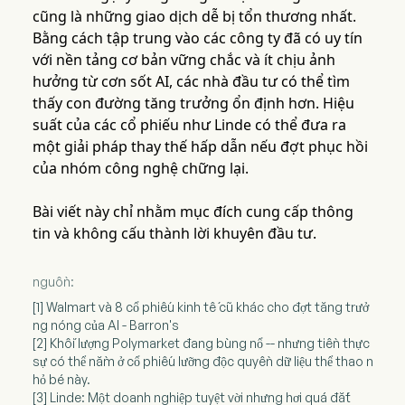
cũng là những giao dịch dễ bị tổn thương nhất.
Bằng cách tập trung vào các công ty đã có uy tín
với nền tảng cơ bản vững chắc và ít chịu ảnh
hưởng từ cơn sốt AI, các nhà đầu tư có thể tìm
thấy con đường tăng trưởng ổn định hơn. Hiệu
suất của các cổ phiếu như Linde có thể đưa ra
một giải pháp thay thế hấp dẫn nếu đợt phục hồi
của nhóm công nghệ chững lại.
Bài viết này chỉ nhằm mục đích cung cấp thông
tin và không cấu thành lời khuyên đầu tư.
nguồn:
[1] Walmart và 8 cổ phiếu kinh tế cũ khác cho đợt tăng trưở
ng nóng của AI - Barron's
[2] Khối lượng Polymarket đang bùng nổ -- nhưng tiền thực
sự có thể nằm ở cổ phiếu lưỡng độc quyền dữ liệu thể thao n
hỏ bé này.
[3] Linde: Một doanh nghiệp tuyệt vời nhưng hơi quá đắt