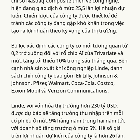
chỉ số Nasdaq Composite thiên về công nghệ,
hiện đang giao dịch ở mức 25,5 lần lợi nhuận dự
kiến. Chiến lược của công ty được thiết kế để
tránh các công ty đang gặp khó khăn trong việc
tạo ra lợi nhuận theo kỳ vọng của thị trường.
Bộ lọc xác định các công ty có mối tương quan từ
0,2 trở xuống đối với rổ chip AI của Trivariate và
mức tăng tối thiểu 10% trong sáu tháng qua. Bên
cạnh nhà sản xuất khí công nghiệp Linde, danh
sách chín công ty bao gồm Eli Lilly, Johnson &
Johnson, Pfizer, Walmart, Coca-Cola, Costco,
Exxon Mobil và Verizon Communications.
Linde, với vốn hóa thị trường hơn 230 tỷ USD,
được dự báo sẽ tăng trưởng thu nhập trên mỗi
cổ phiếu ở mức 9% hàng năm trong hai năm tới,
với doanh số tăng trưởng ở mức 5%. Hệ số giá
trên lợi nhuận dự kiến của công ty là hơn 26 lần,