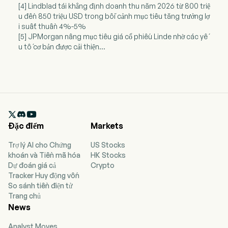
[4] Lindblad tái khẳng định doanh thu năm 2026 từ 800 triệ
u đến 850 triệu USD trong bối cảnh mục tiêu tăng trưởng lợ
i suất thuần 4%-5%
[5] JPMorgan nâng mục tiêu giá cổ phiếu Linde nhờ các yế
u tố cơ bản được cải thiện...

Đặc điểm
Markets
Trợ lý AI cho Chứng
US Stocks
khoán và Tiền mã hóa
HK Stocks
Dự đoán giá cả
Crypto
Tracker Huy động vốn
So sánh tiền điện tử
Trang chủ
News
Analyst Moves