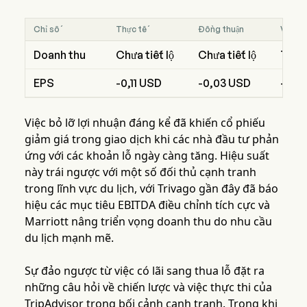
Chỉ số
Thực tế
Đồng thuận
Vượt/
Doanh thu
Chưa tiết lộ
Chưa tiết lộ
Thấp
EPS
-0,11 USD
-0,03 USD
-0,0
Việc bỏ lỡ lợi nhuận đáng kể đã khiến cổ phiếu
giảm giá trong giao dịch khi các nhà đầu tư phản
ứng với các khoản lỗ ngày càng tăng. Hiệu suất
này trái ngược với một số đối thủ cạnh tranh
trong lĩnh vực du lịch, với Trivago gần đây đã báo
hiệu các mục tiêu EBITDA điều chỉnh tích cực và
Marriott nâng triển vọng doanh thu do nhu cầu
du lịch mạnh mẽ.
Sự đảo ngược từ việc có lãi sang thua lỗ đặt ra
những câu hỏi về chiến lược và việc thực thi của
TripAdvisor trong bối cảnh cạnh tranh. Trong khi