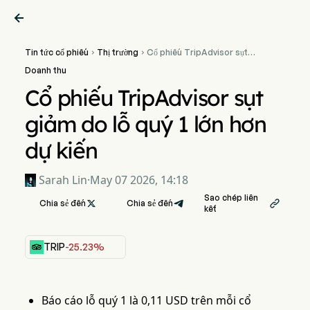

Tin tức cổ phiếu
Thị trường
Cổ phiếu TripAdvisor sụt


giảm do lỗ quý 1 lớn hơn dự
Doanh thu
kiến
Cổ phiếu TripAdvisor sụt
giảm do lỗ quý 1 lớn hơn
dự kiến
Sarah Lin
·
May 07 2026, 14:18
Sao chép liên
Chia sẻ đến

Chia sẻ đến

kết
TRIP
-25.23%
Báo cáo lỗ quý 1 là 0,11 USD trên mỗi cổ