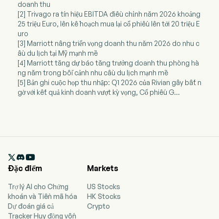
doanh thu
[2] Trivago ra tín hiệu EBITDA điều chỉnh năm 2026 khoảng
25 triệu Euro, lên kế hoạch mua lại cổ phiếu lên tới 20 triệu E
uro
[3] Marriott nâng triển vọng doanh thu năm 2026 do nhu c
ầu du lịch tại Mỹ mạnh mẽ
[4] Marriott tăng dự báo tăng trưởng doanh thu phòng hà
ng năm trong bối cảnh nhu cầu du lịch mạnh mẽ
[5] Bản ghi cuộc họp thu nhập: Q1 2026 của Rivian gây bất n
gờ với kết quả kinh doanh vượt kỳ vọng, Cổ phiếu G...

Đặc điểm
Markets
Trợ lý AI cho Chứng
US Stocks
khoán và Tiền mã hóa
HK Stocks
Dự đoán giá cả
Crypto
Tracker Huy động vốn