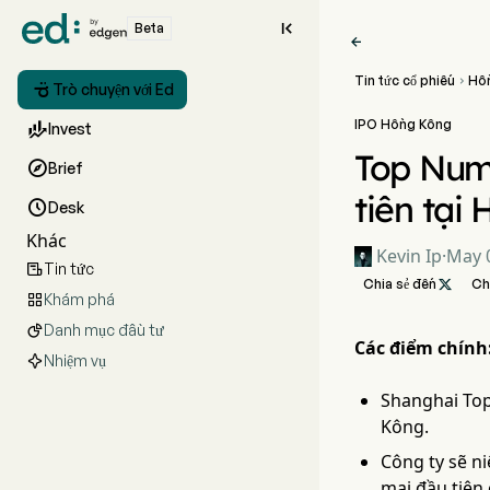

Beta

Tin tức cổ phiếu
Hồ


Trò chuyện với Ed
IPO Hồng Kông

Invest
Top Nume

Brief
tiên tại

Desk
Khác
Kevin Ip
·
May 0
Tin tức

Chia sẻ đến

Ch
Khám phá

Danh mục đầu tư

Các điểm chính
Nhiệm vụ
Shanghai Top
Kông.
Công ty sẽ n
mại đầu tiên