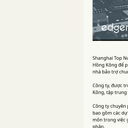
Shanghai Top Nu
Hồng Kông để ph
nhà bảo trợ chu
Công ty, được t
Kông, tập trung 
Công ty chuyên 
bao gồm các dự 
môn trong việc g
phận.