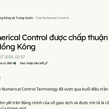
ng Kông và Trung Quốc
Top Numerical Control

được chấp thuận cho đợt
IPO đầu tiên tại Hồng Kông
rical Control được chấp thuận
 Hồng Kông
7 2026, 02:37
ia sẻ đến
Sao chép liên kết

:
 Numerical Control Technology đã vượt qua buổi điều trần 
iêm yết trên Bảng chính của sở giao dịch và được mô tả là 
 của thành phố.