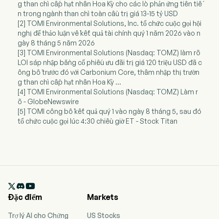
g than chì cấp hạt nhân Hoa Kỳ cho các lò phản ứng tiên tiế
n trong ngành than chì toàn cầu trị giá 13-15 tỷ USD
[2] TOMI Environmental Solutions, Inc. tổ chức cuộc gọi hội
nghị để thảo luận về kết quả tài chính quý 1 năm 2026 vào n
gày 8 tháng 5 năm 2026
[3] TOMI Environmental Solutions (Nasdaq: TOMZ) làm rõ
LOI sáp nhập bằng cổ phiếu ưu đãi trị giá 120 triệu USD đã c
ông bố trước đó với Carbonium Core, thâm nhập thị trườn
g than chì cấp hạt nhân Hoa Kỳ ...
[4] TOMI Environmental Solutions (Nasdaq: TOMZ) Làm r
õ - GlobeNewswire
[5] TOMI công bố kết quả quý 1 vào ngày 8 tháng 5, sau đó
tổ chức cuộc gọi lúc 4:30 chiều giờ ET - Stock Titan

Đặc điểm
Markets
Trợ lý AI cho Chứng
US Stocks