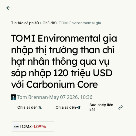

Tin tức cổ phiếu
Chủ đề
TOMI Environmental gia


nhập thị trường than chì hạt
nhân thông qua vụ sáp
TOMI Environmental gia
nhập 120 triệu USD với
Carbonium Core
nhập thị trường than chì
hạt nhân thông qua vụ
sáp nhập 120 triệu USD
với Carbonium Core
Tom Brennan
·
May 07 2026, 10:36
Sao chép liên
Chia sẻ đến

Chia sẻ đến

kết
TOMZ
-1.09%