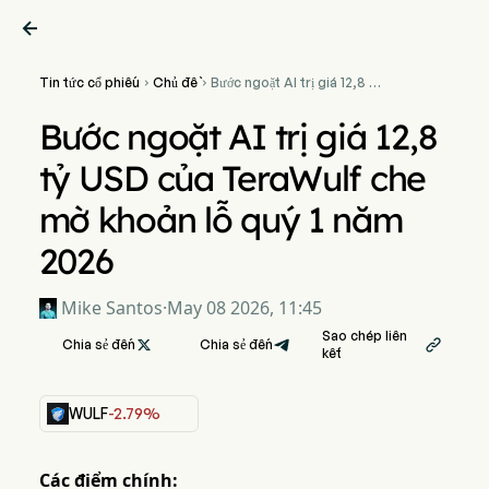

Tin tức cổ phiếu
Chủ đề
Bước ngoặt AI trị giá 12,8 tỷ


USD của TeraWulf che mờ
khoản lỗ quý 1 năm 2026
Bước ngoặt AI trị giá 12,8
tỷ USD của TeraWulf che
mờ khoản lỗ quý 1 năm
2026
Mike Santos
·
May 08 2026, 11:45
Sao chép liên
Chia sẻ đến

Chia sẻ đến

kết
WULF
-2.79%
Các điểm chính: