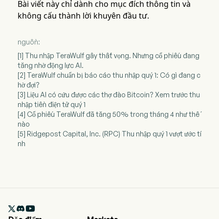
Bài viết này chỉ dành cho mục đích thông tin và
không cấu thành lời khuyên đầu tư.
nguồn:
[1] Thu nhập TeraWulf gây thất vọng. Nhưng cổ phiếu đang
tăng nhờ động lực AI.
[2] TeraWulf chuẩn bị báo cáo thu nhập quý 1: Có gì đang c
hờ đợi?
[3] Liệu AI có cứu được các thợ đào Bitcoin? Xem trước thu
nhập tiền điện tử quý 1
[4] Cổ phiếu TeraWulf đã tăng 50% trong tháng 4 như thế
nào
[5] Ridgepost Capital, Inc. (RPC) Thu nhập quý 1 vượt ước tí
nh
