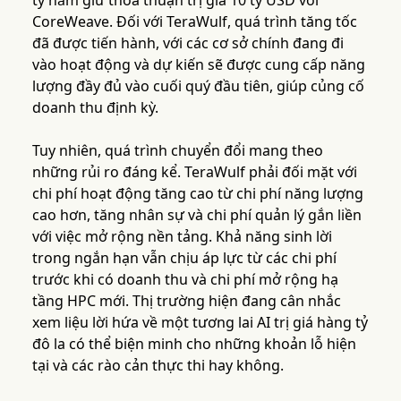
ty nắm giữ thỏa thuận trị giá 10 tỷ USD với
CoreWeave. Đối với TeraWulf, quá trình tăng tốc
đã được tiến hành, với các cơ sở chính đang đi
vào hoạt động và dự kiến sẽ được cung cấp năng
lượng đầy đủ vào cuối quý đầu tiên, giúp củng cố
doanh thu định kỳ.
Tuy nhiên, quá trình chuyển đổi mang theo
những rủi ro đáng kể. TeraWulf phải đối mặt với
chi phí hoạt động tăng cao từ chi phí năng lượng
cao hơn, tăng nhân sự và chi phí quản lý gắn liền
với việc mở rộng nền tảng. Khả năng sinh lời
trong ngắn hạn vẫn chịu áp lực từ các chi phí
trước khi có doanh thu và chi phí mở rộng hạ
tầng HPC mới. Thị trường hiện đang cân nhắc
xem liệu lời hứa về một tương lai AI trị giá hàng tỷ
đô la có thể biện minh cho những khoản lỗ hiện
tại và các rào cản thực thi hay không.