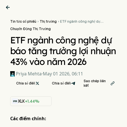

Tin tức cổ phiếu
Thị trường
ETF ngành công nghệ dự


báo tăng trưởng lợi nhuận
Chuyển Động Thị Trường
43% vào năm 2026
ETF ngành công nghệ dự
báo tăng trưởng lợi nhuận
43% vào năm 2026
Priya Mehta
·
May 01 2026, 06:11
Sao chép liên
Chia sẻ đến

Chia sẻ đến

kết
XLK
+1.44%
Các điểm chính: