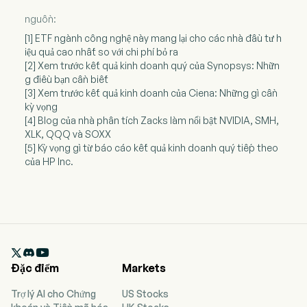
nguồn:
[1] ETF ngành công nghệ này mang lại cho các nhà đầu tư h
iệu quả cao nhất so với chi phí bỏ ra
[2] Xem trước kết quả kinh doanh quý của Synopsys: Nhữn
g điều bạn cần biết
[3] Xem trước kết quả kinh doanh của Ciena: Những gì cần
kỳ vọng
[4] Blog của nhà phân tích Zacks làm nổi bật NVIDIA, SMH,
XLK, QQQ và SOXX
[5] Kỳ vọng gì từ báo cáo kết quả kinh doanh quý tiếp theo
của HP Inc.

Đặc điểm
Markets
Trợ lý AI cho Chứng
US Stocks