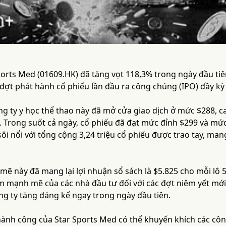
ports Med (01609.HK) đã tăng vọt 118,3% trong ngày đầu tiê
đợt phát hành cổ phiếu lần đầu ra công chúng (IPO) đầy kỳ
g ty y học thể thao này đã mở cửa giao dịch ở mức $288, c
5. Trong suốt cả ngày, cổ phiếu đã đạt mức đỉnh $299 và mứ
ôi nổi với tổng cộng 3,24 triệu cổ phiếu được trao tay, mang l
mẽ này đã mang lại lợi nhuận sổ sách là $5.825 cho mỗi lô 
m mạnh mẽ của các nhà đầu tư đối với các đợt niêm yết mới 
ng ty tăng đáng kể ngay trong ngày đầu tiên.
ành công của Star Sports Med có thể khuyến khích các công 