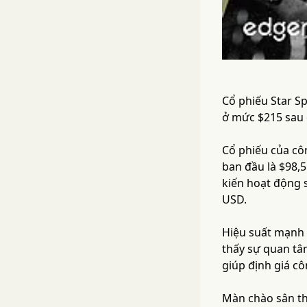
Cổ phiếu Star S
ở mức $215 sau 
Cổ phiếu của côn
ban đầu là $98,
kiến hoạt động s
USD.
Hiệu suất mạnh 
thấy sự quan tâ
giúp định giá cô
Màn chào sân th