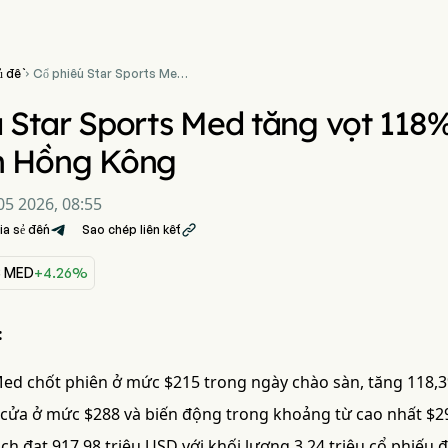
ủ đề
Cổ phiếu Star Sports Med

tăng vọt 118% trong ngày
đầu chào sàn Hồng Kông
 Star Sports Med tăng vọt 118
n Hồng Kông
5 2026, 08:55
ia sẻ đến
Sao chép liên kết

 MED
+4.26%
:
Med chốt phiên ở mức $215 trong ngày chào sàn, tăng 118,3%
cửa ở mức $288 và biến động trong khoảng từ cao nhất $29
dịch đạt 917,98 triệu USD với khối lượng 3,24 triệu cổ phiế