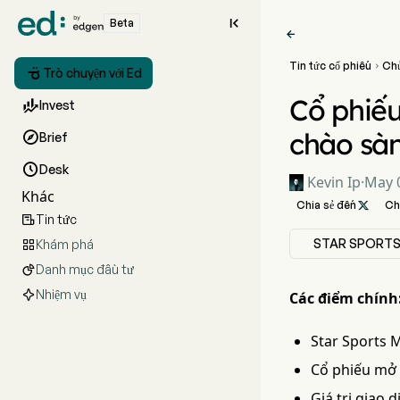

Beta

Tin tức cổ phiếu
Ch


Trò chuyện với Ed
Cổ phiếu

Invest
chào sà

Brief

Desk
Kevin Ip
·
May 0
Khác
Chia sẻ đến

Ch
Tin tức

STAR SPORTS
Khám phá

Danh mục đầu tư

Nhiệm vụ
Các điểm chính
Star Sports 
Cổ phiếu mở 
Giá trị giao 