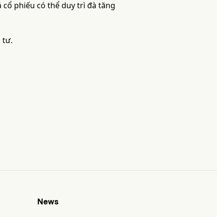
 cổ phiếu có thể duy trì đà tăng
 tư.
News