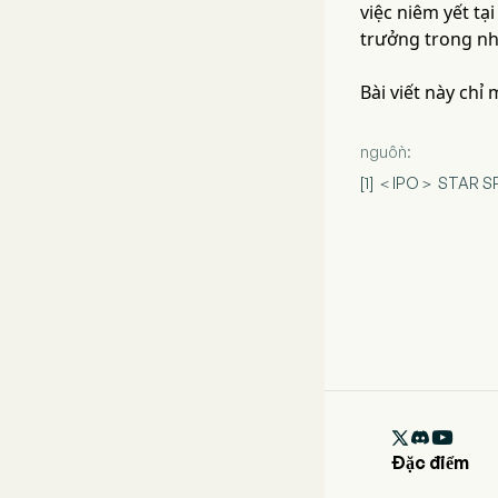
việc niêm yết tạ
trưởng trong nh
Bài viết này chỉ
nguồn:
[1] ＜IPO＞ STAR SP

Đặc điểm