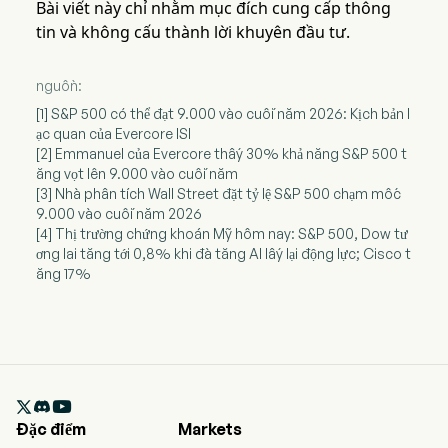
Bài viết này chỉ nhằm mục đích cung cấp thông
tin và không cấu thành lời khuyên đầu tư.
nguồn:
[1] S&P 500 có thể đạt 9.000 vào cuối năm 2026: Kịch bản l
ạc quan của Evercore ISI
[2] Emmanuel của Evercore thấy 30% khả năng S&P 500 t
ăng vọt lên 9.000 vào cuối năm
[3] Nhà phân tích Wall Street đặt tỷ lệ S&P 500 chạm mốc
9.000 vào cuối năm 2026
[4] Thị trường chứng khoán Mỹ hôm nay: S&P 500, Dow tư
ơng lai tăng tới 0,8% khi đà tăng AI lấy lại động lực; Cisco t
ăng 17%

Đặc điểm
Markets