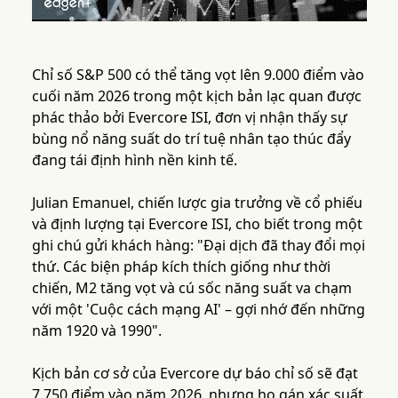
Chỉ số S&P 500 có thể tăng vọt lên 9.000 điểm vào
cuối năm 2026 trong một kịch bản lạc quan được
phác thảo bởi Evercore ISI, đơn vị nhận thấy sự
bùng nổ năng suất do trí tuệ nhân tạo thúc đẩy
đang tái định hình nền kinh tế.
Julian Emanuel, chiến lược gia trưởng về cổ phiếu
và định lượng tại Evercore ISI, cho biết trong một
ghi chú gửi khách hàng: "Đại dịch đã thay đổi mọi
thứ. Các biện pháp kích thích giống như thời
chiến, M2 tăng vọt và cú sốc năng suất va chạm
với một 'Cuộc cách mạng AI' – gợi nhớ đến những
năm 1920 và 1990".
Kịch bản cơ sở của Evercore dự báo chỉ số sẽ đạt
7.750 điểm vào năm 2026, nhưng họ gán xác suất