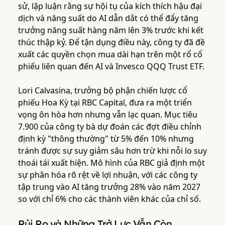
sử, lập luận rằng sự hội tụ của kích thích hậu đại
dịch và năng suất do AI dẫn dắt có thể đẩy tăng
trưởng năng suất hàng năm lên 3% trước khi kết
thúc thập kỷ. Để tận dụng điều này, công ty đã đề
xuất các quyền chọn mua dài hạn trên một rổ cổ
phiếu liên quan đến AI và Invesco QQQ Trust ETF.
Lori Calvasina, trưởng bộ phận chiến lược cổ
phiếu Hoa Kỳ tại RBC Capital, đưa ra một triển
vọng ôn hòa hơn nhưng vẫn lạc quan. Mục tiêu
7.900 của công ty bà dự đoán các đợt điều chỉnh
định kỳ "thông thường" từ 5% đến 10% nhưng
tránh được sự suy giảm sâu hơn trừ khi nỗi lo suy
thoái tái xuất hiện. Mô hình của RBC giả định một
sự phân hóa rõ rệt về lợi nhuận, với các công ty
tập trung vào AI tăng trưởng 28% vào năm 2027
so với chỉ 6% cho các thành viên khác của chỉ số.
Rủi Ro và Những Trở Lực Vẫn Còn