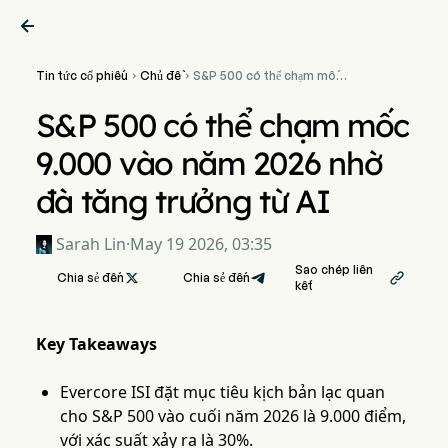

Tin tức cổ phiếu
Chủ đề
S&P 500 có thể chạm mốc


9.000 vào năm 2026 nhờ đà
tăng trưởng từ AI
S&P 500 có thể chạm mốc
9.000 vào năm 2026 nhờ
đà tăng trưởng từ AI
Sarah Lin
·
May 19 2026, 03:35
Sao chép liên
Chia sẻ đến

Chia sẻ đến

kết
Key Takeaways
Evercore ISI đặt mục tiêu kịch bản lạc quan
cho S&P 500 vào cuối năm 2026 là 9.000 điểm,
với xác suất xảy ra là 30%.