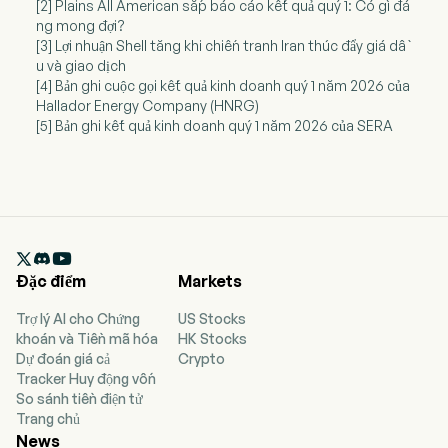
[2] Plains All American sắp báo cáo kết quả quý 1: Có gì đá
ng mong đợi?
[3] Lợi nhuận Shell tăng khi chiến tranh Iran thúc đẩy giá dầ
u và giao dịch
[4] Bản ghi cuộc gọi kết quả kinh doanh quý 1 năm 2026 của
Hallador Energy Company (HNRG)
[5] Bản ghi kết quả kinh doanh quý 1 năm 2026 của SERA

Đặc điểm
Markets
Trợ lý AI cho Chứng
US Stocks
khoán và Tiền mã hóa
HK Stocks
Dự đoán giá cả
Crypto
Tracker Huy động vốn
So sánh tiền điện tử
Trang chủ
News