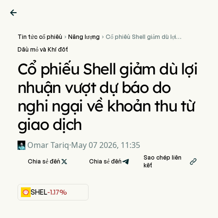

Tin tức cổ phiếu
Năng lượng
Cổ phiếu Shell giảm dù lợi


nhuận vượt dự báo do nghi
Dầu mỏ và Khí đốt
ngại về khoản thu từ giao
dịch
Cổ phiếu Shell giảm dù lợi
nhuận vượt dự báo do
nghi ngại về khoản thu từ
giao dịch
Omar Tariq
·
May 07 2026, 11:35
Sao chép liên
Chia sẻ đến

Chia sẻ đến

kết
SHEL
-1.17%