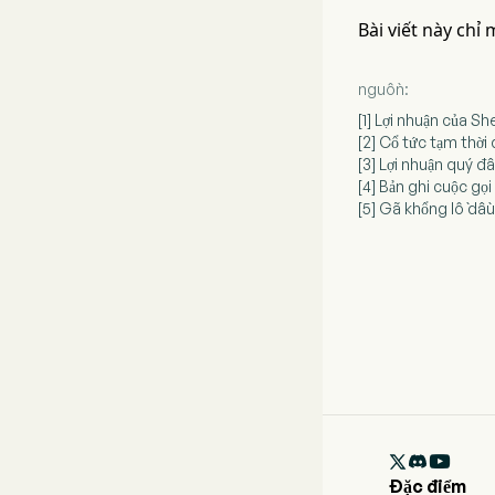
Bài viết này chỉ
nguồn:
[1] Lợi nhuận của Sh
[2] Cổ tức tạm thời
[3] Lợi nhuận quý đ
[4] Bản ghi cuộc gọ
[5] Gã khổng lồ dầu

Đặc điểm