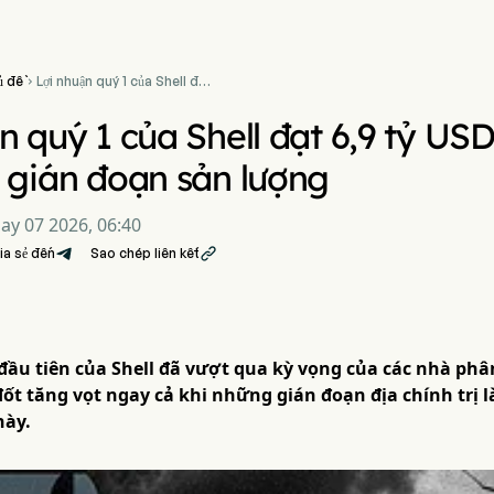
ủ đề
Lợi nhuận quý 1 của Shell đạt

6,9 tỷ USD vượt dự kiến
trong bối cảnh gián đoạn
n quý 1 của Shell đạt 6,9 tỷ USD
sản lượng
 gián đoạn sản lượng
ay 07 2026, 06:40
ia sẻ đến
Sao chép liên kết

ầu tiên của Shell đã vượt qua kỳ vọng của các nhà phân
 đốt tăng vọt ngay cả khi những gián đoạn địa chính trị
này.