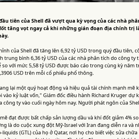
ầu tiên của Shell đã vượt qua kỳ vọng của các nhà phân
 đốt tăng vọt ngay cả khi những gián đoạn địa chính trị
này.
ỉnh của Shell đã tăng lên 6,92 tỷ USD trong quý đầu tiên, 
h trung bình 6,36 tỷ USD của các nhà phân tích do công ty
ể so với mức 5,58 tỷ USD được báo cáo trong cùng kỳ năm 
0,3906 USD trên mỗi cổ phiếu phổ thông.
ang lại một quý hoạt động và hiệu quả tài chính mạnh mẽ k
i vào kỷ luật vốn," Giám đốc điều hành Richard Kruger dự k
a công ty vào cuối ngày hôm nay. Người phát ngôn của Shell
ẽ đạt được bất chấp sản lượng dầu và khí đốt giảm 4% so 
ng là do cuộc xung đột Mỹ-Israel với Iran đang diễn ra và n
-liquids (GTL) của họ ở Qatar, nơi họ cho biết việc sửa ch