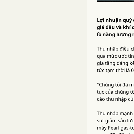
Lợi nhuận quý đ
giá dầu và khí
lồ năng lượng 
Thu nhập điều ch
qua mức ước tín
gia tăng đáng k
tức tạm thời là 
"Chúng tôi đã m
tục của chúng tô
cáo thu nhập củ
Thu nhập mạnh m
sụt giảm sản lượ
máy Pearl gas-to