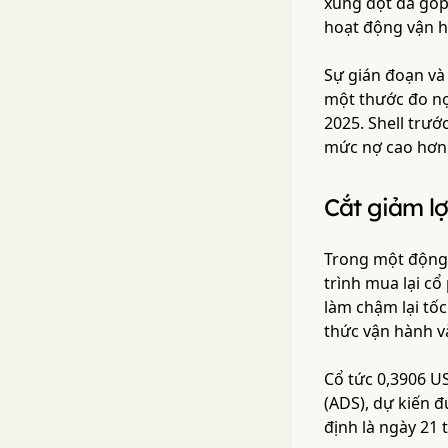
xung đột đã góp 
hoạt động vận h
Sự gián đoạn và 
một thước đo nợ
2025. Shell trư
mức nợ cao hơn 
Cắt giảm l
Trong một động 
trình mua lại cổ
làm chậm lại tố
thức vận hành v
Cổ tức 0,3906 U
(ADS), dự kiến 
định là ngày 21 