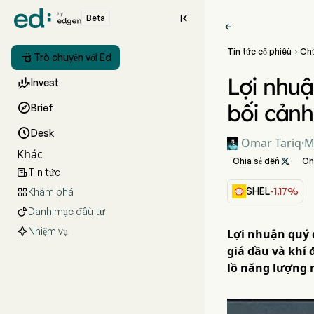

Beta

Tin tức cổ phiếu
Ch


Trò chuyện với Ed
Lợi nhuậ

Invest
bối cảnh

Brief

Desk
Omar Tariq
·
M
Khác
Chia sẻ đến

Ch
Tin tức

SHEL
-1.17%
Khám phá

Danh mục đầu tư

Nhiệm vụ
Lợi nhuận quý đ
giá dầu và khí
lồ năng lượng 