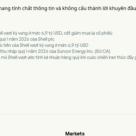
 mang tính chất thông tin và không cấu thành lời khuyên đầu
ell vượt kỳ vọng ở mức 6,9 tỷ USD, cắt giảm mua lại cổ phiếu
 quý 1 năm 2026 của Shell plc
ầu tiên của Shell vượt kỳ vọng ở mức 6,9 tỷ USD
i thu nhập quý 1 năm 2026 của Suncor Energy Inc. (SU:CA)
 mỏ Shell vượt ước tính lợi nhuận hàng quý khi cuộc chiến Iran thúc đẩy 
Markets