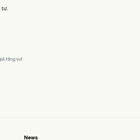
 tư.
giá tăng vọt
News