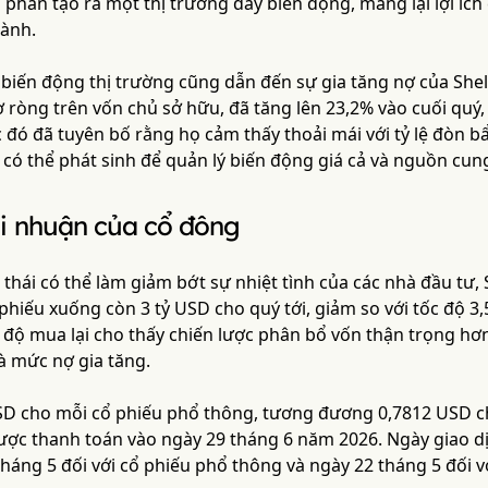
phần tạo ra một thị trường đầy biến động, mang lại lợi íc
ành.
biến động thị trường cũng dẫn đến sự gia tăng nợ của Shell.
 ròng trên vốn chủ sở hữu, đã tăng lên 23,2% vào cuối quý
ớc đó đã tuyên bố rằng họ cảm thấy thoải mái với tỷ lệ đò
có thể phát sinh để quản lý biến động giá cả và nguồn cun
ợi nhuận của cổ đông
thái có thể làm giảm bớt sự nhiệt tình của các nhà đầu tư,
 phiếu xuống còn 3 tỷ USD cho quý tới, giảm so với tốc độ 3
c độ mua lại cho thấy chiến lược phân bổ vốn thận trọng hơ
à mức nợ gia tăng.
SD cho mỗi cổ phiếu phổ thông, tương đương 0,7812 USD ch
được thanh toán vào ngày 29 tháng 6 năm 2026. Ngày giao
tháng 5 đối với cổ phiếu phổ thông và ngày 22 tháng 5 đối v