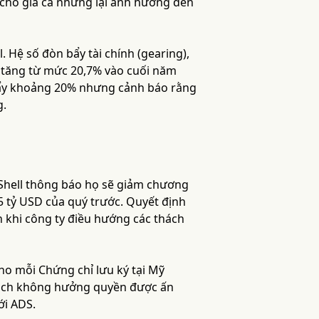
h cho giá cả nhưng lại ảnh hưởng đến
 Hệ số đòn bẩy tài chính (gearing),
, tăng từ mức 20,7% vào cuối năm
n bẩy khoảng 20% nhưng cảnh báo rằng
g.
 Shell thông báo họ sẽ giảm chương
,5 tỷ USD của quý trước. Quyết định
n khi công ty điều hướng các thách
o mỗi Chứng chỉ lưu ký tại Mỹ
 dịch không hưởng quyền được ấn
ới ADS.