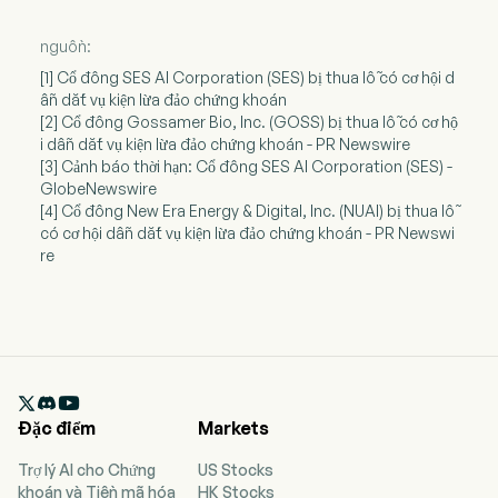
nguồn:
[1] Cổ đông SES AI Corporation (SES) bị thua lỗ có cơ hội d
ẫn dắt vụ kiện lừa đảo chứng khoán
[2] Cổ đông Gossamer Bio, Inc. (GOSS) bị thua lỗ có cơ hộ
i dẫn dắt vụ kiện lừa đảo chứng khoán - PR Newswire
[3] Cảnh báo thời hạn: Cổ đông SES AI Corporation (SES) -
GlobeNewswire
[4] Cổ đông New Era Energy & Digital, Inc. (NUAI) bị thua lỗ
có cơ hội dẫn dắt vụ kiện lừa đảo chứng khoán - PR Newswi
re

Đặc điểm
Markets
Trợ lý AI cho Chứng
US Stocks
khoán và Tiền mã hóa
HK Stocks