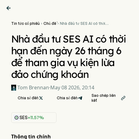

Tin tức cổ phiếu
Chủ đề
Nhà đầu tư SES AI có thời


hạn đến ngày 26 tháng 6 để
tham gia vụ kiện lừa đảo
Nhà đầu tư SES AI có thời
chứng khoán
hạn đến ngày 26 tháng 6
để tham gia vụ kiện lừa
đảo chứng khoán
Tom Brennan
·
May 08 2026, 20:14
Sao chép liên
Chia sẻ đến

Chia sẻ đến

kết
SES
+11.57%
Thông tin chính