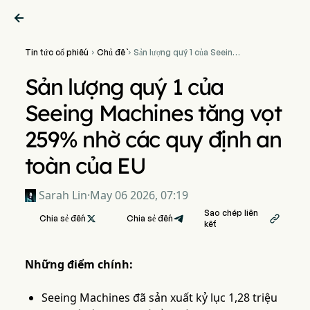

Tin tức cổ phiếu
Chủ đề
Sản lượng quý 1 của Seeing


Machines tăng vọt 259%
nhờ các quy định an toàn
Sản lượng quý 1 của
của EU
Seeing Machines tăng vọt
259% nhờ các quy định an
toàn của EU
Sarah Lin
·
May 06 2026, 07:19
Sao chép liên
Chia sẻ đến

Chia sẻ đến

kết
Những điểm chính:
Seeing Machines đã sản xuất kỷ lục 1,28 triệu