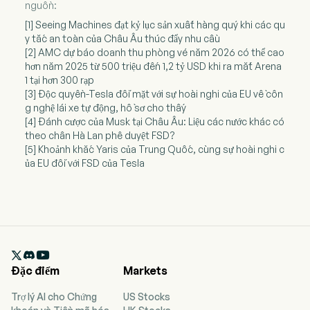
nguồn:
[1] Seeing Machines đạt kỷ lục sản xuất hàng quý khi các qu
y tắc an toàn của Châu Âu thúc đẩy nhu cầu
[2] AMC dự báo doanh thu phòng vé năm 2026 có thể cao
hơn năm 2025 từ 500 triệu đến 1,2 tỷ USD khi ra mắt Arena
1 tại hơn 300 rạp
[3] Độc quyền-Tesla đối mặt với sự hoài nghi của EU về côn
g nghệ lái xe tự động, hồ sơ cho thấy
[4] Đánh cược của Musk tại Châu Âu: Liệu các nước khác có
theo chân Hà Lan phê duyệt FSD?
[5] Khoảnh khắc Yaris của Trung Quốc, cùng sự hoài nghi c
ủa EU đối với FSD của Tesla

Đặc điểm
Markets
Trợ lý AI cho Chứng
US Stocks