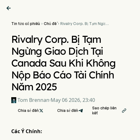

Tin tức cổ phiếu
Chủ đề
Rivalry Corp. Bị Tạm Ngừng


Giao Dịch Tại Canada Sau
Khi Không Nộp Báo Cáo Tài
Rivalry Corp. Bị Tạm
Chính Năm 2025
Ngừng Giao Dịch Tại
Canada Sau Khi Không
Nộp Báo Cáo Tài Chính
Năm 2025
Tom Brennan
·
May 06 2026, 23:40
Sao chép liên
Chia sẻ đến

Chia sẻ đến

kết
Các Ý Chính: