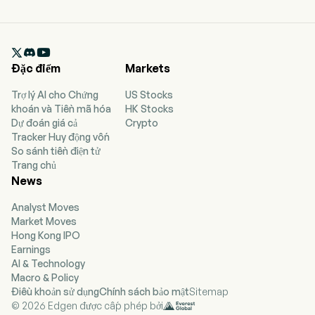

Đặc điểm
Markets
Trợ lý AI cho Chứng
US Stocks
khoán và Tiền mã hóa
HK Stocks
Dự đoán giá cả
Crypto
Tracker Huy động vốn
So sánh tiền điện tử
Trang chủ
News
Analyst Moves
Market Moves
Hong Kong IPO
Earnings
AI & Technology
Macro & Policy
Điều khoản sử dụng
Chính sách bảo mật
Sitemap
© 2026 Edgen được cấp phép bởi