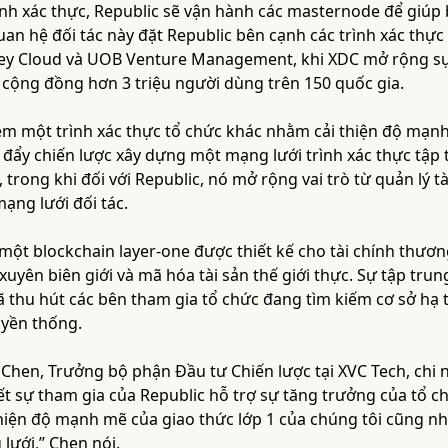
rình xác thực, Republic sẽ vận hành các masternode để giú
uan hệ đối tác này đặt Republic bên cạnh các trình xác thự
 Cloud và UOB Venture Management, khi XDC mở rộng sự h
 cộng đồng hơn 3 triệu người dùng trên 150 quốc gia.
êm một trình xác thực tổ chức khác nhằm cải thiện độ mạnh 
c đẩy chiến lược xây dựng một mạng lưới trình xác thực tập
ế, trong khi đối với Republic, nó mở rộng vai trò từ quản lý t
mạng lưới đối tác.
một blockchain layer-one được thiết kế cho tài chính thươn
uyên biên giới và mã hóa tài sản thế giới thực. Sự tập tru
 thu hút các bên tham gia tổ chức đang tìm kiếm cơ sở hạ t
uyền thống.
Chen, Trưởng bộ phận Đầu tư Chiến lược tại XVC Tech, chi
t sự tham gia của Republic hỗ trợ sự tăng trưởng của tổ ch
thiện độ mạnh mẽ của giao thức lớp 1 của chúng tôi cũng nh
lưới,” Chen nói.