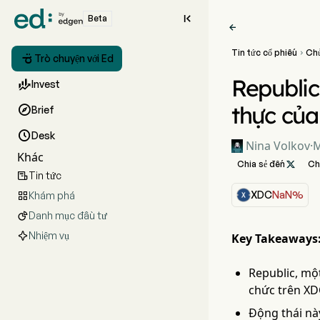

Beta

Tin tức cổ phiếu
Ch


Trò chuyện với Ed
Republic

Invest
thực củ

Brief

Desk
Nina Volkov
·
M
Khác
Chia sẻ đến

Ch
Tin tức

XDC
NaN%
Khám phá

Danh mục đầu tư

Nhiệm vụ
Key Takeaways
Republic, một
chức trên XD
Động thái nà