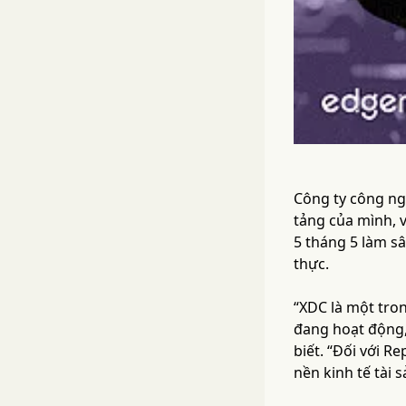
Công ty công ngh
tảng của mình, 
5 tháng 5 làm s
thực.
“XDC là một tro
đang hoạt động, 
biết. “Đối với R
nền kinh tế tài 