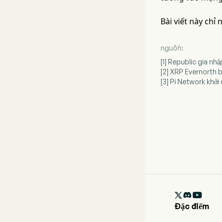
Bài viết này chỉ
nguồn:
[1] Republic gia n
[2] XRP Evernorth 
[3] Pi Network khởi

Đặc điểm