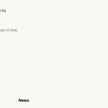
 tư.
 các tổ chức
News