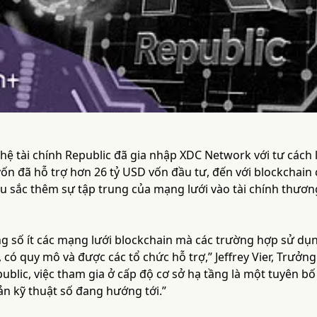
ệ tài chính Republic đã gia nhập XDC Network với tư cách 
vốn đã hỗ trợ hơn 26 tỷ USD vốn đầu tư, đến với blockchai
âu sắc thêm sự tập trung của mạng lưới vào tài chính thươn
ng số ít các mạng lưới blockchain mà các trường hợp sử dụn
có quy mô và được các tổ chức hỗ trợ,” Jeffrey Vier, Trưởn
epublic, việc tham gia ở cấp độ cơ sở hạ tầng là một tuyên 
sản kỹ thuật số đang hướng tới.”