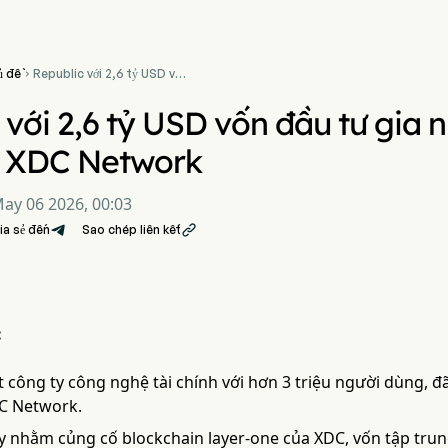
ủ đề
Republic với 2,6 tỷ USD vốn

đầu tư gia nhập nhóm trình
xác thực của XDC Network
 với 2,6 tỷ USD vốn đầu tư gia 
a XDC Network
ay 06 2026, 00:03
ia sẻ đến
Sao chép liên kết

:
 công ty công nghệ tài chính với hơn 3 triệu người dùng, đã
C Network.
y nhằm củng cố blockchain layer-one của XDC, vốn tập trun