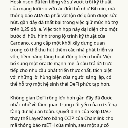
Hoskinson đã lên tiếng về sự vượt trội kỹ thuật
của mạng lưới so với các đối thủ như Bitcoin, mã
thông báo ADA đã phải vật lộn để giành được sức
hút, gần đây đã thất bại trong việc giữ mức hỗ trợ
trên 0,25 đô la. Việc tích hợp này đại diện cho một
bước đi hữu hình trong lộ trình kỹ thuật của
Cardano, cung cấp một khối xây dựng quan
trọng có thể thu hút thêm các nhà phát triển và
vốn, tiềm năng tăng hoạt động trên chuỗi. Việc
bổ sung một oracle mạnh mẽ là câu trả lời trực
tiếp cho nhu cầu phát triển thực chất, tách biệt
với những lời hùng biện của người sáng lập, có
thể hỗ trợ một hệ sinh thái DeFi phức tạp hơn.
Không gian DeFi rộng lớn hơn gần đây đã được
nhắc nhở về tầm quan trọng cốt yếu của cơ sở hạ
tầng dữ liệu an toàn. Quyết định của Kelp DAO
thay thế LayerZero bằng CCIP của Chainlink cho
mã thông báo rsETH của mình, sau một sự cố