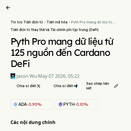

Tin tức Tiền điện tử
Tiền mã hóa
Pyth Pro mang dữ liệu từ


125 nguồn đến Cardano
Tiền điện tử thay thế và Tài chính phi tập trung (DeFi)
DeFi
Pyth Pro mang dữ liệu từ
125 nguồn đến Cardano
DeFi
Jason Wu
·
May 07 2026, 05:22
Sao chép liên
Chia sẻ đến

Chia sẻ đến

kết
ADA
-0.90%
PYTH
-0.10%
Các nội dung chính