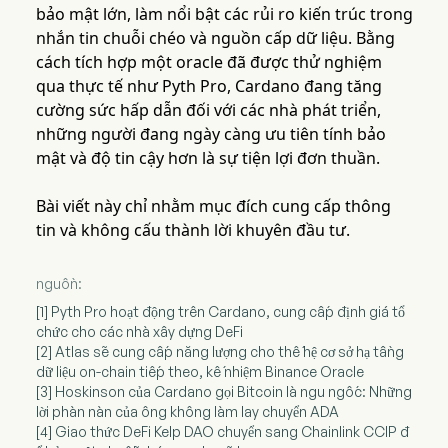
bảo mật lớn, làm nổi bật các rủi ro kiến trúc trong
nhắn tin chuỗi chéo và nguồn cấp dữ liệu. Bằng
cách tích hợp một oracle đã được thử nghiệm
qua thực tế như Pyth Pro, Cardano đang tăng
cường sức hấp dẫn đối với các nhà phát triển,
những người đang ngày càng ưu tiên tính bảo
mật và độ tin cậy hơn là sự tiện lợi đơn thuần.
Bài viết này chỉ nhằm mục đích cung cấp thông
tin và không cấu thành lời khuyên đầu tư.
nguồn:
[1] Pyth Pro hoạt động trên Cardano, cung cấp định giá tổ
chức cho các nhà xây dựng DeFi
[2] Atlas sẽ cung cấp năng lượng cho thế hệ cơ sở hạ tầng
dữ liệu on-chain tiếp theo, kế nhiệm Binance Oracle
[3] Hoskinson của Cardano gọi Bitcoin là ngu ngốc: Những
lời phàn nàn của ông không làm lay chuyển ADA
[4] Giao thức DeFi Kelp DAO chuyển sang Chainlink CCIP đ