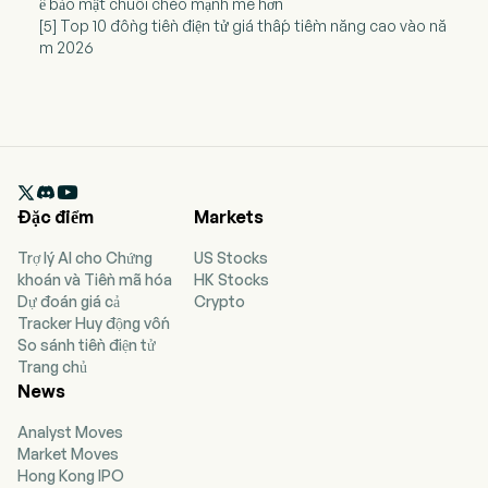
ể bảo mật chuỗi chéo mạnh mẽ hơn
[5] Top 10 đồng tiền điện tử giá thấp tiềm năng cao vào nă
m 2026

Đặc điểm
Markets
Trợ lý AI cho Chứng
US Stocks
khoán và Tiền mã hóa
HK Stocks
Dự đoán giá cả
Crypto
Tracker Huy động vốn
So sánh tiền điện tử
Trang chủ
News
Analyst Moves
Market Moves
Hong Kong IPO