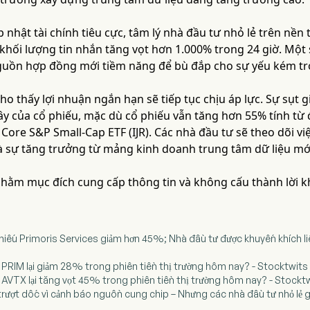
 nhật tài chính tiêu cực, tâm lý nhà đầu tư nhỏ lẻ trên nền
i khối lượng tin nhắn tăng vọt hơn 1.000% trong 24 giờ. Một 
guồn hợp đồng mới tiềm năng để bù đắp cho sự yếu kém tr
ho thấy lợi nhuận ngắn hạn sẽ tiếp tục chịu áp lực. Sự sụt
y của cổ phiếu, mặc dù cổ phiếu vẫn tăng hơn 55% tính từ
Core S&P Small-Cap ETF (IJR). Các nhà đầu tư sẽ theo dõi v
và sự tăng trưởng từ mảng kinh doanh trung tâm dữ liệu mớ
 nhằm mục đích cung cấp thông tin và không cấu thành lời 
iếu Primoris Services giảm hơn 45%; Nhà đầu tư được khuyến khích liên
u PRIM lại giảm 28% trong phiên tiền thị trường hôm nay? - Stocktwits
u AVTX lại tăng vọt 45% trong phiên tiền thị trường hôm nay? - Stockt
rượt dốc vì cảnh báo nguồn cung chip – Nhưng các nhà đầu tư nhỏ lẻ gọ