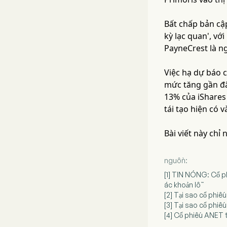
Bất chấp bản cập
kỳ lạc quan', vớ
PayneCrest là n
Việc hạ dự báo c
mức tăng gần đâ
13% của iShares 
tái tạo hiện có 
Bài viết này chỉ
nguồn:
[1] TIN NÓNG: Cổ ph
ác khoản lỗ
[2] Tại sao cổ phiế
[3] Tại sao cổ phiế
[4] Cổ phiếu ANET t