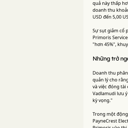
quả này thấp hơ
doanh thu khoản
USD đến 5,00 US
Sự sụt giảm cổ 
Primoris Servic
"hơn 45%", khuyế
Những trở ngạ
Doanh thu phân 
quản lý cho rằn
và việc đóng tà
Vadlamudi lưu ý
kỳ vọng."
Trong một động 
PayneCrest Elect
Primoris vào th