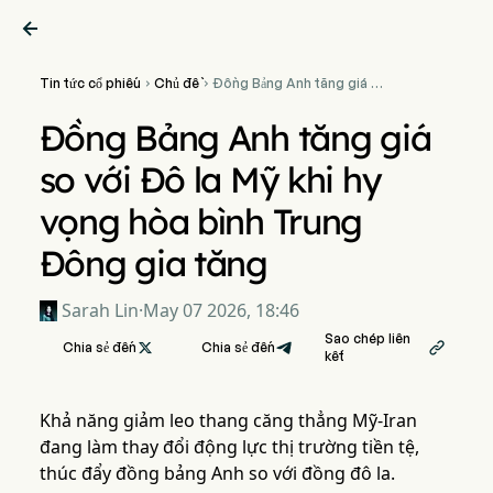

Tin tức cổ phiếu
Chủ đề
Đồng Bảng Anh tăng giá so


với Đô la Mỹ khi hy vọng hòa
bình Trung Đông gia tăng
Đồng Bảng Anh tăng giá
so với Đô la Mỹ khi hy
vọng hòa bình Trung
Đông gia tăng
Sarah Lin
·
May 07 2026, 18:46
Sao chép liên
Chia sẻ đến

Chia sẻ đến

kết
Khả năng giảm leo thang căng thẳng Mỹ-Iran
đang làm thay đổi động lực thị trường tiền tệ,
thúc đẩy đồng bảng Anh so với đồng đô la.