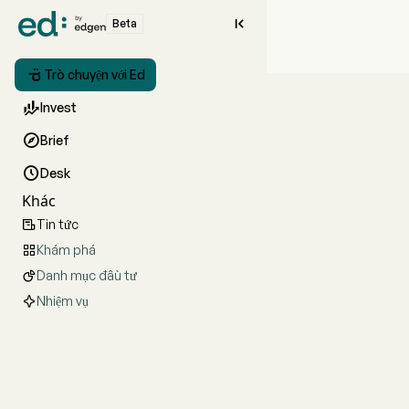

Beta

Trò chuyện với Ed

Invest

Brief

Desk
Khác
Tin tức

Khám phá

Danh mục đầu tư

Nhiệm vụ