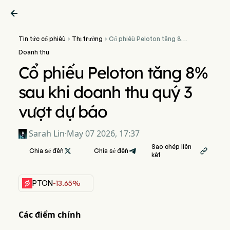

Tin tức cổ phiếu
Thị trường
Cổ phiếu Peloton tăng 8%


sau khi doanh thu quý 3
Doanh thu
vượt dự báo
Cổ phiếu Peloton tăng 8%
sau khi doanh thu quý 3
vượt dự báo
Sarah Lin
·
May 07 2026, 17:37
Sao chép liên
Chia sẻ đến

Chia sẻ đến

kết
PTON
-13.65%
Các điểm chính