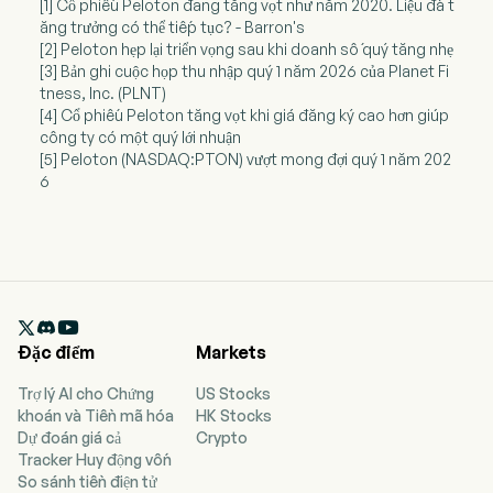
[1] Cổ phiếu Peloton đang tăng vọt như năm 2020. Liệu đà t
ăng trưởng có thể tiếp tục? - Barron's
[2] Peloton hẹp lại triển vọng sau khi doanh số quý tăng nhẹ
[3] Bản ghi cuộc họp thu nhập quý 1 năm 2026 của Planet Fi
tness, Inc. (PLNT)
[4] Cổ phiếu Peloton tăng vọt khi giá đăng ký cao hơn giúp
công ty có một quý lới nhuận
[5] Peloton (NASDAQ:PTON) vượt mong đợi quý 1 năm 202
6

Đặc điểm
Markets
Trợ lý AI cho Chứng
US Stocks
khoán và Tiền mã hóa
HK Stocks
Dự đoán giá cả
Crypto
Tracker Huy động vốn
So sánh tiền điện tử