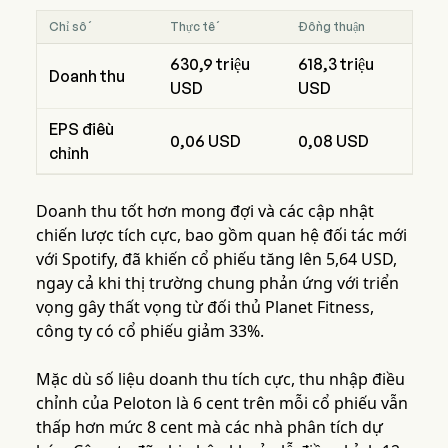
Chỉ số
Thực tế
Đồng thuận
630,9 triệu
618,3 triệu
Doanh thu
USD
USD
EPS điều
0,06 USD
0,08 USD
chỉnh
Doanh thu tốt hơn mong đợi và các cập nhật
chiến lược tích cực, bao gồm quan hệ đối tác mới
với Spotify, đã khiến cổ phiếu tăng lên 5,64 USD,
ngay cả khi thị trường chung phản ứng với triển
vọng gây thất vọng từ đối thủ Planet Fitness,
công ty có cổ phiếu giảm 33%.
Mặc dù số liệu doanh thu tích cực, thu nhập điều
chỉnh của Peloton là 6 cent trên mỗi cổ phiếu vẫn
thấp hơn mức 8 cent mà các nhà phân tích dự