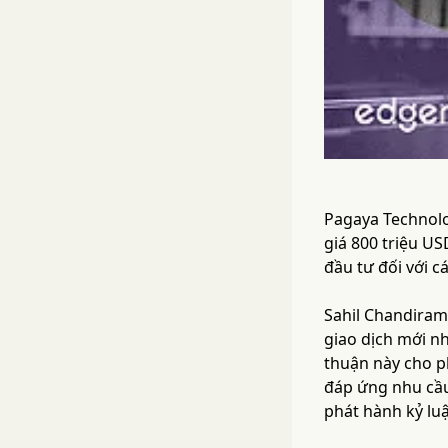
Pagaya Technolo
giá 800 triệu U
đầu tư đối với c
Sahil Chandiram
giao dịch mới nh
thuận này cho p
đáp ứng nhu cầu 
phát hành kỷ luậ