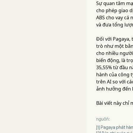
Sự quan tâm mạn
cho phép giao d
ABS cho vay cá 
và đưa tổng lượ
Đối với Pagaya,
trò như một bằn
cho nhiều người
biến động, là tr
35,55% từ đầu n
hành của công ty
trên AI so với c
ảnh hưởng đến k
Bài viết này chỉ
nguồn:
[1] Pagaya phát hà