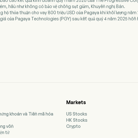
ọi báo cáo kết quả kinh doanh quý 1 năm 2026 của The Progressive Co
 kém, hầu như không có bảo vệ chống sụt giảm, Khuyến nghị Bán.
ng hộ thỏa thuận cho vay 800 triệu USD của Pagaya khi khối lượng năm
nh giá của Pagaya Technologies (PGY) sau kết quả quý 4 năm 2025 hỗn 
Markets
Chứng khoán và Tiền mã hóa
US Stocks
HK Stocks
ộng vốn
Crypto
ện tử