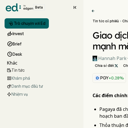

Beta

Tin tức cổ phiếu
Ch


Trò chuyện với Ed
Giao dịc

Invest
mạnh mẽ

Brief

Desk
Hannah Park
·
Khác
Chia sẻ đến

Ch
Tin tức

PGY
+0.28%
Khám phá

Danh mục đầu tư

Nhiệm vụ
Các điểm chính
Pagaya đã ch
hoạch ban đầ
Thỏa thuận đ