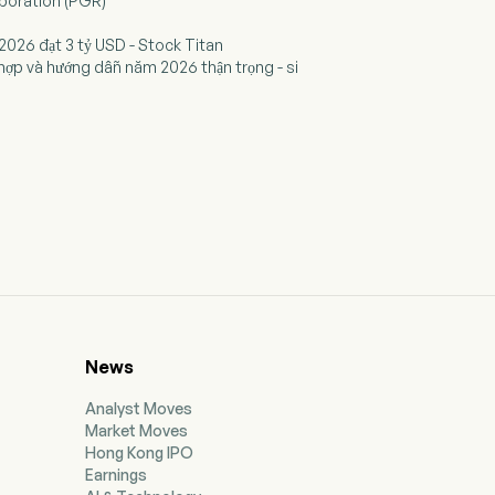
rporation (PGR)
 2026 đạt 3 tỷ USD - Stock Titan
hợp và hướng dẫn năm 2026 thận trọng - si
News
Analyst Moves
Market Moves
Hong Kong IPO
Earnings