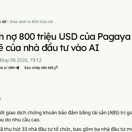
ủ đề
Giao dịch nợ 800 triệu USD

của Pagaya cho thấy niềm
tin mạnh mẽ của nhà đầu tư
h nợ 800 triệu USD của Pagaya 
vào AI
 của nhà đầu tư vào AI
May 06 2026, 19:12
ia sẻ đến
Sao chép liên kết

:
ốt giao dịch chứng khoán bảo đảm bằng tài sản (ABS) trị giá
u do nhu cầu cao.
ã thu hút 33 nhà đầu tư tổ chức, bao gồm ba nhà đầu tư mớ