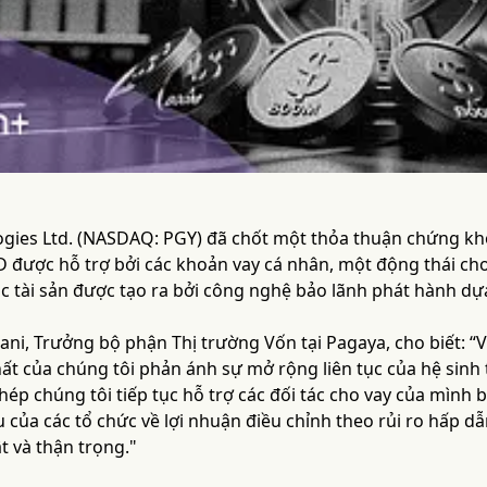
gies Ltd. (NASDAQ: PGY) đã chốt một thỏa thuận chứng kho
SD được hỗ trợ bởi các khoản vay cá nhân, một động thái c
ác tài sản được tạo ra bởi công nghệ bảo lãnh phát hành dựa
ani, Trưởng bộ phận Thị trường Vốn tại Pagaya, cho biết: “
ất của chúng tôi phản ánh sự mở rộng liên tục của hệ sinh
hép chúng tôi tiếp tục hỗ trợ các đối tác cho vay của mình
của các tổ chức về lợi nhuận điều chỉnh theo rủi ro hấp d
t và thận trọng."