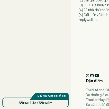
[2] Bản ghi cuộc g
[3] PGX: Lợi nhuận
[4] 33 nhà đầu tư ủ
[5] Cái nhìn về đị
mplywall.st

Đặc điểm
Trợ lý AI cho 
Dự đoán giá cả
Tracker Huy đ
Đăng nhập / Đăng ký
So sánh tiền đi