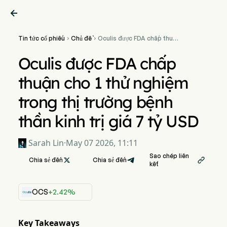

Tin tức cổ phiếu
Chủ đề
Oculis được FDA chấp thuận


cho 1 thử nghiệm trong thị
trường bệnh thần kinh trị giá
Oculis được FDA chấp
7 tỷ USD
thuận cho 1 thử nghiệm
trong thị trường bệnh
thần kinh trị giá 7 tỷ USD
Sarah Lin
·
May 07 2026, 11:11
Sao chép liên
Chia sẻ đến

Chia sẻ đến

kết
OCS
+2.42%
Key Takeaways