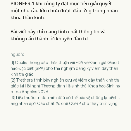
PIONEER-1 khi công ty đặt mục tiêu giải quyết
một nhu cầu lớn chưa được đáp ứng trong nhãn
khoa thần kinh.
Bài viết này chỉ mang tính chất thông tin và
không cấu thành lời khuyên đầu tư.
nguồn:
[1] Oculis thông báo thỏa thuận với FDA về Đánh giá Giao t
hức Đặc biệt (SPA) cho thử nghiệm đăng ký viêm dây thần
kinh thị giác
[2] Trethera trình bày nghiên cứu về viêm dây thần kinh thị
giác tại Hội nghị Thượng đỉnh Hệ sinh thái Khoa học Sinh họ
c Los Angeles 2026
[3] Liệu thuốc trị đau nửa đầu có thể bảo vệ chống lại bệnh t
ăng nhãn áp? Các chất ức chế CGRP cho thấy triển vọng