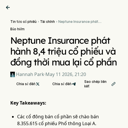

Tin tức cổ phiếu
Tài chính
Neptune Insurance phát


hành 8,4 triệu cổ phiếu và
Bảo hiểm
đồng thời mua lại cổ phần
Neptune Insurance phát
hành 8,4 triệu cổ phiếu và
đồng thời mua lại cổ phần
Hannah Park
·
May 11 2026, 21:20
Sao chép liên
Chia sẻ đến

Chia sẻ đến

kết
Key Takeaways:
Các cổ đông bán cổ phần sẽ chào bán
8.355.615 cổ phiếu Phổ thông Loại A.