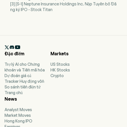
[3] [S-1] Neptune Insurance Holdings Inc. Nộp Tuyên bố Đă
ng ký IPO - Stock Titan

Đặc điểm
Markets
Trợ lý AI cho Chứng
US Stocks
khoán và Tiền mã hóa
HK Stocks
Dự đoán giá cả
Crypto
Tracker Huy động vốn
So sánh tiền điện tử
Trang chủ
News
Analyst Moves
Market Moves
Hong Kong IPO
Earnings