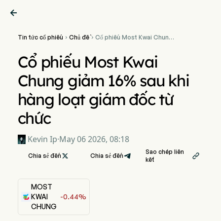

Tin tức cổ phiếu
Chủ đề
Cổ phiếu Most Kwai Chung


giảm 16% sau khi hàng loạt
giám đốc từ chức
Cổ phiếu Most Kwai
Chung giảm 16% sau khi
hàng loạt giám đốc từ
chức
Kevin Ip
·
May 06 2026, 08:18
Sao chép liên
Chia sẻ đến

Chia sẻ đến

kết
MOST
KWAI
-0.44%
CHUNG