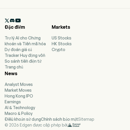

Đặc điểm
Markets
Trợ lý AI cho Chứng
US Stocks
khoán và Tiền mã hóa
HK Stocks
Dự đoán giá cả
Crypto
Tracker Huy động vốn
So sánh tiền điện tử
Trang chủ
News
Analyst Moves
Market Moves
Hong Kong IPO
Earnings
AI & Technology
Macro & Policy
Điều khoản sử dụng
Chính sách bảo mật
Sitemap
© 2026 Edgen được cấp phép bởi