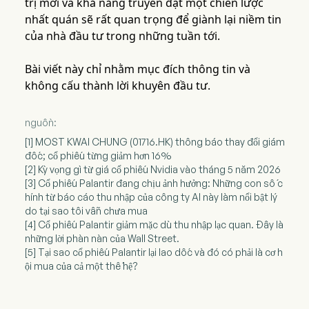
trị mới và khả năng truyền đạt một chiến lược
nhất quán sẽ rất quan trọng để giành lại niềm tin
của nhà đầu tư trong những tuần tới.
Bài viết này chỉ nhằm mục đích thông tin và
không cấu thành lời khuyên đầu tư.
nguồn:
[1] MOST KWAI CHUNG (01716.HK) thông báo thay đổi giám
đốc; cổ phiếu từng giảm hơn 16%
[2] Kỳ vọng gì từ giá cổ phiếu Nvidia vào tháng 5 năm 2026
[3] Cổ phiếu Palantir đang chịu ảnh hưởng: Những con số c
hính từ báo cáo thu nhập của công ty AI này làm nổi bật lý
do tại sao tôi vẫn chưa mua
[4] Cổ phiếu Palantir giảm mặc dù thu nhập lạc quan. Đây là
những lời phàn nàn của Wall Street.
[5] Tại sao cổ phiếu Palantir lại lao dốc và đó có phải là cơ h
ội mua của cả một thế hệ?