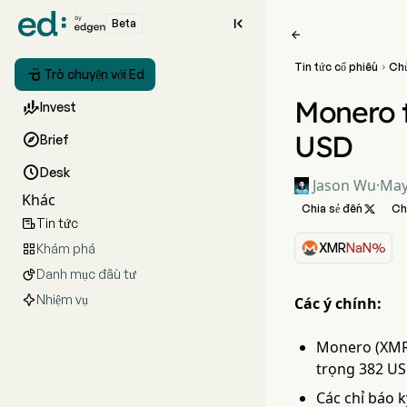

Beta

Tin tức cổ phiếu
Ch


Trò chuyện với Ed
Monero 

Invest
USD

Brief

Desk
Jason Wu
·
May
Khác
Chia sẻ đến

Ch
Tin tức

XMR
NaN%
Khám phá

Danh mục đầu tư

Nhiệm vụ
Các ý chính:
Monero (XMR)
trọng 382 US
Các chỉ báo 