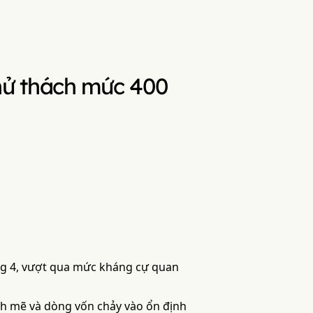
hử thách mức 400
ng 4, vượt qua mức kháng cự quan
nh mẽ và dòng vốn chảy vào ổn định