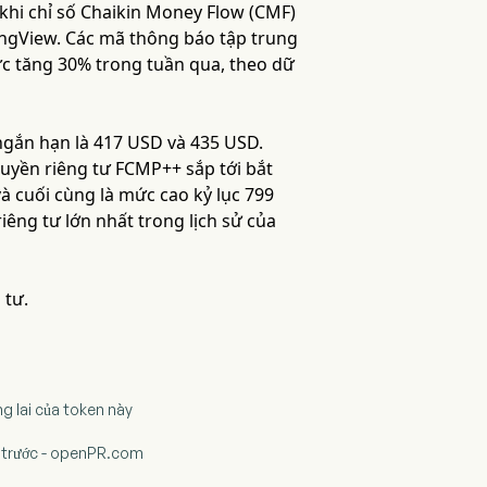
khi chỉ số Chaikin Money Flow (CMF)
ingView. Các mã thông báo tập trung
c tăng 30% trong tuần qua, theo dữ
ngắn hạn là 417 USD và 435 USD.
uyền riêng tư FCMP++ sắp tới bắt
 cuối cùng là mức cao kỷ lục 799
êng tư lớn nhất trong lịch sử của
 tư.
g lai của token này
 trước - openPR.com