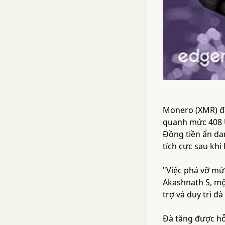
Monero (XMR) đã
quanh mức 408 US
Đồng tiền ẩn da
tích cực sau kh
"Việc phá vỡ mức
Akashnath S, mộ
trợ và duy trì đà
Đà tăng được hỗ 