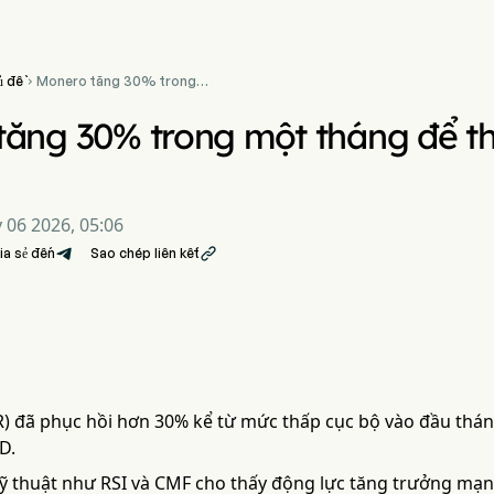
ủ đề
Monero tăng 30% trong

một tháng để thử thách
mức 400 USD
tăng 30% trong một tháng để t
 06 2026, 05:06
ia sẻ đến
Sao chép liên kết

 đã phục hồi hơn 30% kể từ mức thấp cục bộ vào đầu thá
D.
kỹ thuật như RSI và CMF cho thấy động lực tăng trưởng mạ