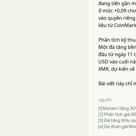
đang tiến gần m
ở mức +0,09 cho
vào quyền riêng
liệu từ CoinMar
Phân tích kỹ th
Một đà tăng bền
đầu từ ngày 11 
USD vào cuối nă
XMR, dự kiến sẽ
Bài viết này chỉ
nguồn:
[1] Monero tăng 30
[2] Phân tích giá X
[3] Đà tăng 15% củ
[4] Dự đoán giá M