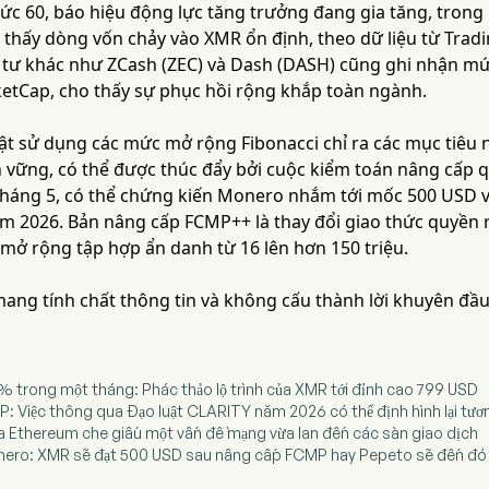
ức 60, báo hiệu động lực tăng trưởng đang gia tăng, trong 
 thấy dòng vốn chảy vào XMR ổn định, theo dữ liệu từ Trad
 tư khác như ZCash (ZEC) và Dash (DASH) cũng ghi nhận mứ
ketCap, cho thấy sự phục hồi rộng khắp toàn ngành.
uật sử dụng các mức mở rộng Fibonacci chỉ ra các mục tiêu 
 vững, có thể được thúc đẩy bởi cuộc kiểm toán nâng cấp q
tháng 5, có thể chứng kiến Monero nhắm tới mốc 500 USD và
m 2026. Bản nâng cấp FCMP++ là thay đổi giao thức quyền ri
 mở rộng tập hợp ẩn danh từ 16 lên hơn 150 triệu.
 mang tính chất thông tin và không cấu thành lời khuyên đầu
% trong một tháng: Phác thảo lộ trình của XMR tới đỉnh cao 799 USD
RP: Việc thông qua Đạo luật CLARITY năm 2026 có thể định hình lại tươn
a Ethereum che giấu một vấn đề mạng vừa lan đến các sàn giao dịch
onero: XMR sẽ đạt 500 USD sau nâng cấp FCMP hay Pepeto sẽ đến đó