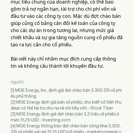
mục tiêu chung của doanh nghiệp, có thể bao
gồm trả nợ ngắn hạn, tài trợ cho chi phí vốn và
đầu tư vào các công ty con. Mặc dù đợt chào bán
giúp củng cố bảng cân đối kế toán của công ty
cho các dự án trong tương lai, nhưng mức giá
chiết khấu và sự gia tăng nguồn cung cổ phiếu đã
tạo ra lực cản cho cổ phiếu.
Bài viết này chỉ nhằm mục đích cung cấp thông
tin và không cấu thành lời khuyên đầu tư.
nguồn:
[1] MGE Energy, Inc. định giá đợt chào bán 3.300.331 cổ phi
ếu phổ thông
[2] MGE Energy định giá bán cổ phiếu; cho biết số tiền thu
được có thể tài trợ cho nợ và chi tiêu vốn - Stock Titan
[3] MGE Energy định giá đợt chào bán 3,3 triệu cổ phiếu ở
mức 75,75 USD - Investing.com
[4] MGE Energy thông báo đợt chào bán công khai 3.300.
331 cổ phiếu với giá 75,75 USD/cổ phiếu - marketscreener.c