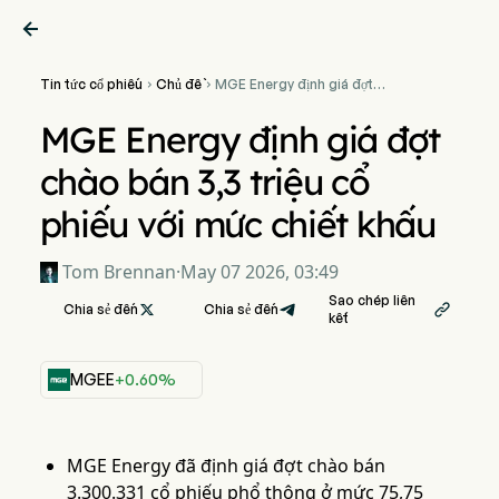

Tin tức cổ phiếu
Chủ đề
MGE Energy định giá đợt


chào bán 3,3 triệu cổ phiếu
với mức chiết khấu
MGE Energy định giá đợt
chào bán 3,3 triệu cổ
phiếu với mức chiết khấu
Tom Brennan
·
May 07 2026, 03:49
Sao chép liên
Chia sẻ đến

Chia sẻ đến

kết
MGEE
+0.60%
MGE Energy đã định giá đợt chào bán
3.300.331 cổ phiếu phổ thông ở mức 75,75