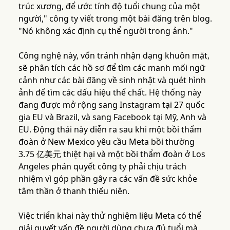
trúc xương, để ước tính độ tuổi chung của một
người," công ty viết trong một bài đăng trên blog.
"Nó không xác định cụ thể người trong ảnh."
Công nghệ này, vốn tránh nhận dạng khuôn mặt,
sẽ phân tích các hồ sơ để tìm các manh mối ngữ
cảnh như các bài đăng về sinh nhật và quét hình
ảnh để tìm các dấu hiệu thể chất. Hệ thống này
đang được mở rộng sang Instagram tại 27 quốc
gia EU và Brazil, và sang Facebook tại Mỹ, Anh và
EU. Động thái này diễn ra sau khi một bồi thẩm
đoàn ở New Mexico yêu cầu Meta bồi thường
3.75 亿美元 thiệt hại và một bồi thẩm đoàn ở Los
Angeles phán quyết công ty phải chịu trách
nhiệm vì góp phần gây ra các vấn đề sức khỏe
tâm thần ở thanh thiếu niên.
Việc triển khai này thử nghiệm liệu Meta có thể
giải quyết vấn đề người dùng chưa đủ tuổi mà