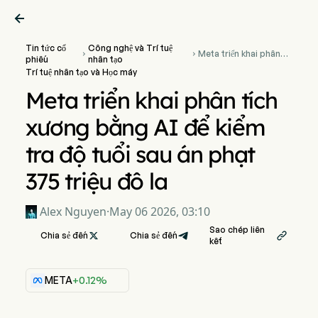

Tin tức cổ
Công nghệ và Trí tuệ
Meta triển khai phân


phiếu
nhân tạo
tích xương bằng AI để
Trí tuệ nhân tạo và Học máy
kiểm tra độ tuổi sau án
phạt 375 triệu đô la
Meta triển khai phân tích
xương bằng AI để kiểm
tra độ tuổi sau án phạt
375 triệu đô la
Alex Nguyen
·
May 06 2026, 03:10
Sao chép liên
Chia sẻ đến

Chia sẻ đến

kết
META
+0.12%