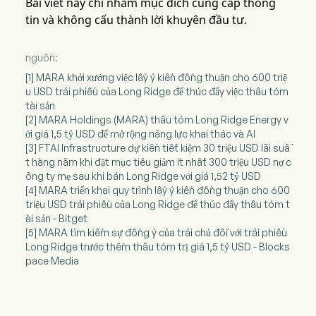
Bài viết này chỉ nhằm mục đích cung cấp thông
tin và không cấu thành lời khuyên đầu tư.
nguồn:
[1] MARA khởi xướng việc lấy ý kiến đồng thuận cho 600 triệ
u USD trái phiếu của Long Ridge để thúc đẩy việc thâu tóm
tài sản
[2] MARA Holdings (MARA) thâu tóm Long Ridge Energy v
ới giá 1,5 tỷ USD để mở rộng năng lực khai thác và AI
[3] FTAI Infrastructure dự kiến tiết kiệm 30 triệu USD lãi suấ
t hàng năm khi đặt mục tiêu giảm ít nhất 300 triệu USD nợ c
ông ty mẹ sau khi bán Long Ridge với giá 1,52 tỷ USD
[4] MARA triển khai quy trình lấy ý kiến đồng thuận cho 600
triệu USD trái phiếu của Long Ridge để thúc đẩy thâu tóm t
ài sản - Bitget
[5] MARA tìm kiếm sự đồng ý của trái chủ đối với trái phiếu
Long Ridge trước thềm thâu tóm trị giá 1,5 tỷ USD - Blocks
pace Media