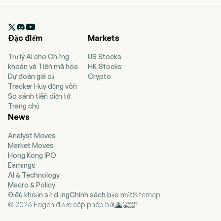

Đặc điểm
Markets
Trợ lý AI cho Chứng
US Stocks
khoán và Tiền mã hóa
HK Stocks
Dự đoán giá cả
Crypto
Tracker Huy động vốn
So sánh tiền điện tử
Trang chủ
News
Analyst Moves
Market Moves
Hong Kong IPO
Earnings
AI & Technology
Macro & Policy
Điều khoản sử dụng
Chính sách bảo mật
Sitemap
© 2026 Edgen được cấp phép bởi