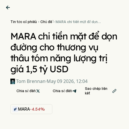

Tin tức cổ phiếu
Chủ đề
MARA chi tiền mặt để dọn


đường cho thương vụ thâu
tóm năng lượng trị giá 1,5 tỷ
MARA chi tiền mặt để dọn
USD
đường cho thương vụ
thâu tóm năng lượng trị
giá 1,5 tỷ USD
Tom Brennan
·
May 09 2026, 12:04
Sao chép liên
Chia sẻ đến

Chia sẻ đến

kết
MARA
-4.54%