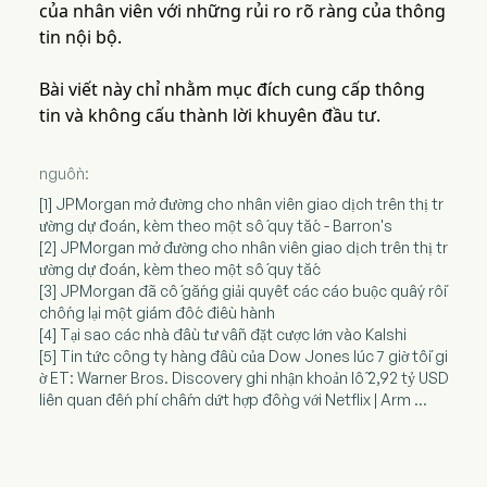
của nhân viên với những rủi ro rõ ràng của thông
tin nội bộ.
Bài viết này chỉ nhằm mục đích cung cấp thông
tin và không cấu thành lời khuyên đầu tư.
nguồn:
[1] JPMorgan mở đường cho nhân viên giao dịch trên thị tr
ường dự đoán, kèm theo một số quy tắc - Barron's
[2] JPMorgan mở đường cho nhân viên giao dịch trên thị tr
ường dự đoán, kèm theo một số quy tắc
[3] JPMorgan đã cố gắng giải quyết các cáo buộc quấy rối
chống lại một giám đốc điều hành
[4] Tại sao các nhà đầu tư vẫn đặt cược lớn vào Kalshi
[5] Tin tức công ty hàng đầu của Dow Jones lúc 7 giờ tối gi
ờ ET: Warner Bros. Discovery ghi nhận khoản lỗ 2,92 tỷ USD
liên quan đến phí chấm dứt hợp đồng với Netflix | Arm ...