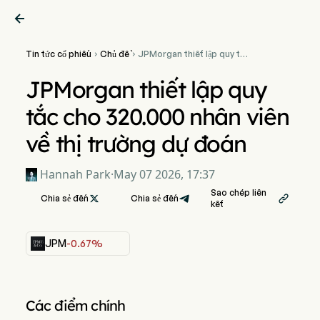

Tin tức cổ phiếu
Chủ đề
JPMorgan thiết lập quy tắc


cho 320.000 nhân viên về
thị trường dự đoán
JPMorgan thiết lập quy
tắc cho 320.000 nhân viên
về thị trường dự đoán
Hannah Park
·
May 07 2026, 17:37
Sao chép liên
Chia sẻ đến

Chia sẻ đến

kết
JPM
-0.67%
Các điểm chính