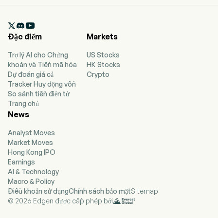

Đặc điểm
Markets
Trợ lý AI cho Chứng
US Stocks
khoán và Tiền mã hóa
HK Stocks
Dự đoán giá cả
Crypto
Tracker Huy động vốn
So sánh tiền điện tử
Trang chủ
News
Analyst Moves
Market Moves
Hong Kong IPO
Earnings
AI & Technology
Macro & Policy
Điều khoản sử dụng
Chính sách bảo mật
Sitemap
© 2026 Edgen được cấp phép bởi