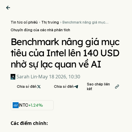

Tin tức cổ phiếu
Thị trường
Benchmark nâng giá mục


tiêu của Intel lên 140 USD
Chuyển động của các nhà phân tích
nhờ sự lạc quan về AI
Benchmark nâng giá mục
tiêu của Intel lên 140 USD
nhờ sự lạc quan về AI
Sarah Lin
·
May 18 2026, 10:30
Sao chép liên
Chia sẻ đến

Chia sẻ đến

kết
INTC
+1.24%
Các điểm chính: