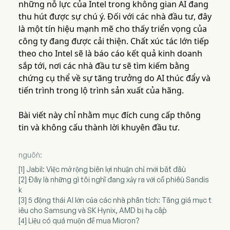
những nỗ lực của Intel trong không gian AI đang
thu hút được sự chú ý. Đối với các nhà đầu tư, đây
là một tín hiệu mạnh mẽ cho thấy triển vọng của
công ty đang được cải thiện. Chất xúc tác lớn tiếp
theo cho Intel sẽ là báo cáo kết quả kinh doanh
sắp tới, nơi các nhà đầu tư sẽ tìm kiếm bằng
chứng cụ thể về sự tăng trưởng do AI thúc đẩy và
tiến trình trong lộ trình sản xuất của hãng.
Bài viết này chỉ nhằm mục đích cung cấp thông
tin và không cấu thành lời khuyên đầu tư.
nguồn:
[1] Jabil: Việc mở rộng biên lợi nhuận chỉ mới bắt đầu
[2] Đây là những gì tôi nghĩ đang xảy ra với cổ phiếu Sandis
k
[3] 5 động thái AI lớn của các nhà phân tích: Tăng giá mục t
iêu cho Samsung và SK Hynix, AMD bị hạ cấp
[4] Liệu có quá muộn để mua Micron?