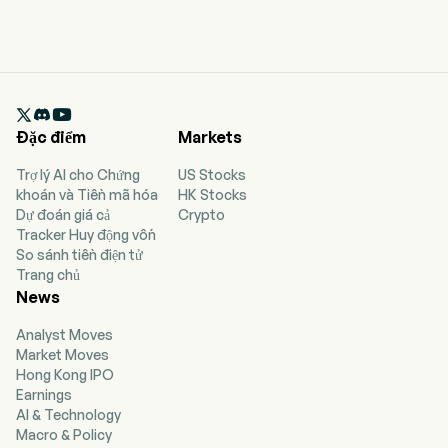

Đặc điểm
Markets
Trợ lý AI cho Chứng
US Stocks
khoán và Tiền mã hóa
HK Stocks
Dự đoán giá cả
Crypto
Tracker Huy động vốn
So sánh tiền điện tử
Trang chủ
News
Analyst Moves
Market Moves
Hong Kong IPO
Earnings
AI & Technology
Macro & Policy