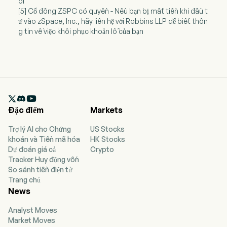
ỗi
[5] Cổ đông ZSPC có quyền - Nếu bạn bị mất tiền khi đầu t
ư vào zSpace, Inc., hãy liên hệ với Robbins LLP để biết thôn
g tin về việc khôi phục khoản lỗ của bạn

Đặc điểm
Markets
Trợ lý AI cho Chứng
US Stocks
khoán và Tiền mã hóa
HK Stocks
Dự đoán giá cả
Crypto
Tracker Huy động vốn
So sánh tiền điện tử
Trang chủ
News
Analyst Moves
Market Moves