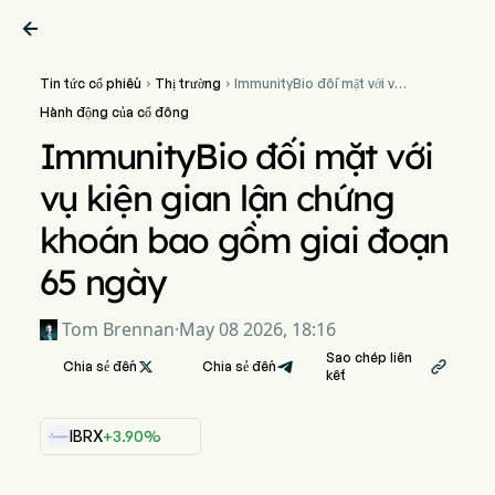

Tin tức cổ phiếu
Thị trường
ImmunityBio đối mặt với vụ


kiện gian lận chứng khoán
Hành động của cổ đông
bao gồm giai đoạn 65 ngày
ImmunityBio đối mặt với
vụ kiện gian lận chứng
khoán bao gồm giai đoạn
65 ngày
Tom Brennan
·
May 08 2026, 18:16
Sao chép liên
Chia sẻ đến

Chia sẻ đến

kết
IBRX
+3.90%