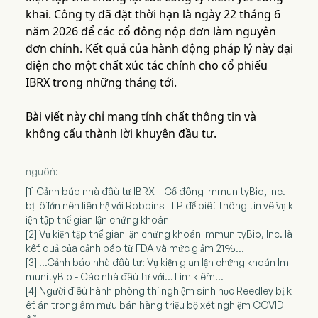
khai. Công ty đã đặt thời hạn là ngày 22 tháng 6
năm 2026 để các cổ đông nộp đơn làm nguyên
đơn chính. Kết quả của hành động pháp lý này đại
diện cho một chất xúc tác chính cho cổ phiếu
IBRX trong những tháng tới.
Bài viết này chỉ mang tính chất thông tin và
không cấu thành lời khuyên đầu tư.
nguồn:
[1] Cảnh báo nhà đầu tư IBRX – Cổ đông ImmunityBio, Inc.
bị lỗ lớn nên liên hệ với Robbins LLP để biết thông tin về vụ k
iện tập thể gian lận chứng khoán
[2] Vụ kiện tập thể gian lận chứng khoán ImmunityBio, Inc. là
kết quả của cảnh báo từ FDA và mức giảm 21%...
[3] ...Cảnh báo nhà đầu tư: Vụ kiện gian lận chứng khoán Im
munityBio - Các nhà đầu tư với...Tìm kiếm...
[4] Người điều hành phòng thí nghiệm sinh học Reedley bị k
ết án trong âm mưu bán hàng triệu bộ xét nghiệm COVID l