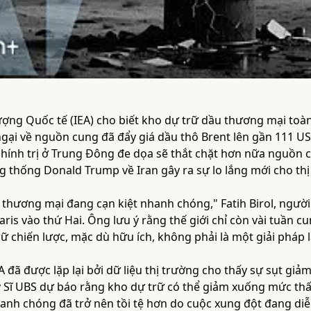
ng Quốc tế (IEA) cho biết kho dự trữ dầu thương mại toàn c
 ngại về nguồn cung đã đẩy giá dầu thô Brent lên gần 111 
chính trị ở Trung Đông đe dọa sẽ thắt chặt hơn nữa nguồn 
g thống Donald Trump về Iran gây ra sự lo lắng mới cho thị
 thương mại đang cạn kiệt nhanh chóng," Fatih Birol, người
ris vào thứ Hai. Ông lưu ý rằng thế giới chỉ còn vài tuần cun
rữ chiến lược, mặc dù hữu ích, không phải là một giải pháp l
 đã được lặp lại bởi dữ liệu thị trường cho thấy sự sụt gi
Sĩ UBS dự báo rằng kho dự trữ có thể giảm xuống mức thấp 
hanh chóng đã trở nên tồi tệ hơn do cuộc xung đột đang diễ