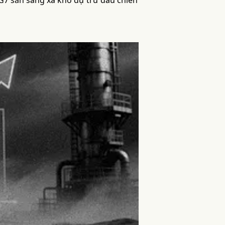
G7 sẵn sàng xả kho dự trữ dầu chiến