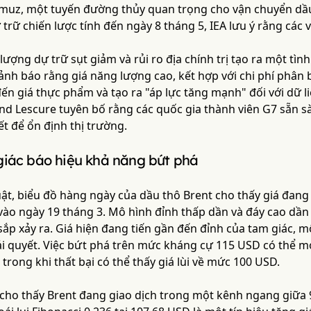
muz, một tuyến đường thủy quan trọng cho vận chuyển dầu
 trữ chiến lược tính đến ngày 8 tháng 5, IEA lưu ý rằng các
lượng dự trữ sụt giảm và rủi ro địa chính trị tạo ra một tì
cảnh báo rằng giá năng lượng cao, kết hợp với chi phí phân b
n giá thực phẩm và tạo ra "áp lực tăng mạnh" đối với dữ liệ
nd Lescure tuyên bố rằng các quốc gia thành viên G7 sẵn s
ết để ổn định thị trường.
giác báo hiệu khả năng bứt phá
uật, biểu đồ hàng ngày của dầu thô Brent cho thấy giá đan
vào ngày 19 tháng 3. Mô hình đỉnh thấp dần và đáy cao dần 
ắp xảy ra. Giá hiện đang tiến gần đến đỉnh của tam giác, 
i quyết. Việc bứt phá trên mức kháng cự 115 USD có thể m
trong khi thất bại có thể thấy giá lùi về mức 100 USD.
 cho thấy Brent đang giao dịch trong một kênh ngang giữa