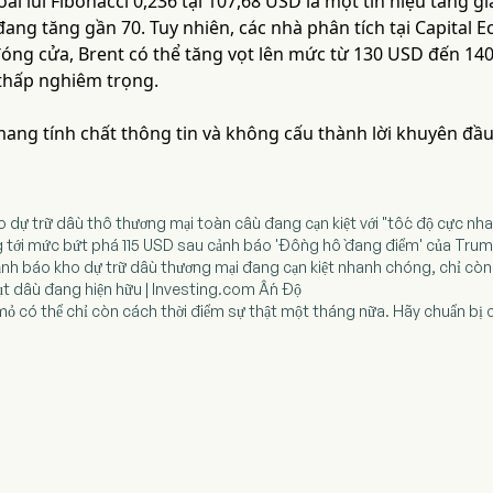
ái lui Fibonacci 0,236 tại 107,68 USD là một tín hiệu tăng g
đang tăng gần 70. Tuy nhiên, các nhà phân tích tại Capital
óng cửa, Brent có thể tăng vọt lên mức từ 130 USD đến 140
thấp nghiêm trọng.
 mang tính chất thông tin và không cấu thành lời khuyên đầu
ho dự trữ dầu thô thương mại toàn cầu đang cạn kiệt với "tốc độ cực nh
g tới mức bứt phá 115 USD sau cảnh báo 'Đồng hồ đang điểm' của Trump
ảnh báo kho dự trữ dầu thương mại đang cạn kiệt nhanh chóng, chỉ còn
hụt dầu đang hiện hữu | Investing.com Ấn Độ
mỏ có thể chỉ còn cách thời điểm sự thật một tháng nữa. Hãy chuẩn bị c