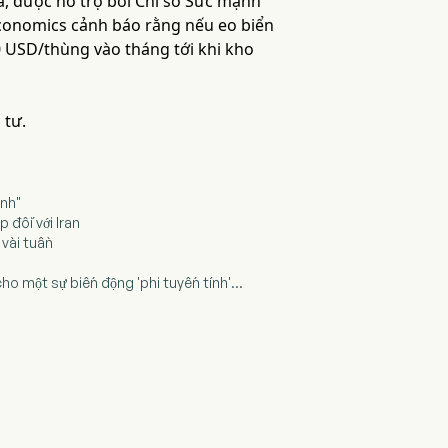
iá, được hỗ trợ bởi Chỉ số Sức mạnh
 Economics cảnh báo rằng nếu eo biển
 USD/thùng vào tháng tới khi kho
 tư.
anh"
 đối với Iran
 vài tuần
ho một sự biến động 'phi tuyến tính'...