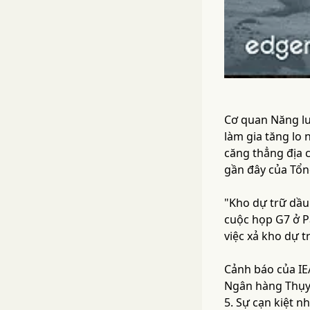
Cơ quan Năng lượ
làm gia tăng lo
căng thẳng địa 
gần đây của Tổn
"Kho dự trữ dầu
cuộc họp G7 ở Pa
việc xả kho dự t
Cảnh báo của IEA
Ngân hàng Thụy 
5. Sự cạn kiệt n