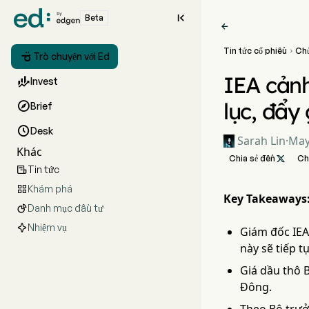

Beta

Tin tức cổ phiếu
Ch


Trò chuyện với Ed
IEA cảnh

Invest
lục, đẩy

Brief

Desk
Sarah Lin
·
May
Khác
Chia sẻ đến

Ch
Tin tức

Khám phá

Key Takeaways
Danh mục đầu tư

Nhiệm vụ
Giám đốc IEA
này sẽ tiếp t
Giá dầu thô 
Đông.