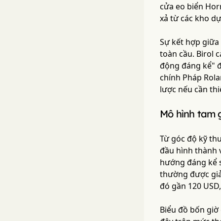
cửa eo biển Hor
xả từ các kho dự
Sự kết hợp giữa 
toàn cầu. Birol 
động đáng kể" đế
chính Pháp Rola
lược nếu cần thi
Mô hình tam 
Từ góc độ kỹ th
đầu hình thành 
hướng đáng kể s
thường được giả
đó gần 120 USD, 
Biểu đồ bốn giờ