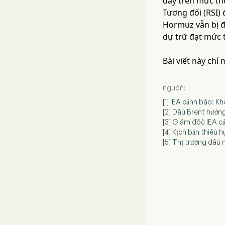
đây trên mức tho
Tương đối (RSI) 
Hormuz vẫn bị đ
dự trữ đạt mức 
Bài viết này chỉ
nguồn:
[1] IEA cảnh báo: K
[2] Dầu Brent hướn
[3] Giám đốc IEA c
[4] Kịch bản thiếu 
[5] Thị trường dầu 