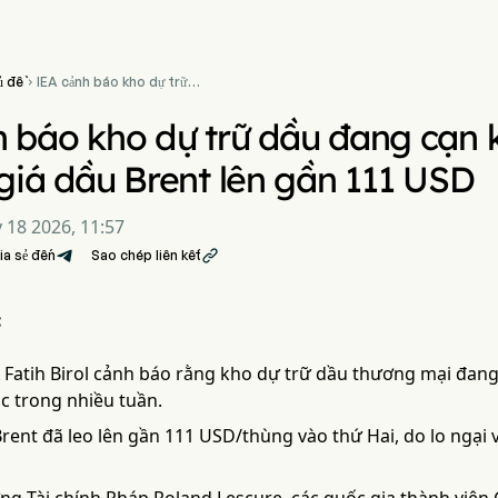
ủ đề
IEA cảnh báo kho dự trữ

dầu đang cạn kiệt với tốc độ
kỷ lục, đẩy giá dầu Brent lên
 báo kho dự trữ dầu đang cạn ki
gần 111 USD
 giá dầu Brent lên gần 111 USD
 18 2026, 11:57
ia sẻ đến
Sao chép liên kết

:
 Fatih Birol cảnh báo rằng kho dự trữ dầu thương mại đan
ục trong nhiều tuần.
Brent đã leo lên gần 111 USD/thùng vào thứ Hai, do lo ngại