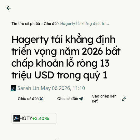

Tin tức cổ phiếu
Chủ đề
Hagerty tái khẳng định triển


vọng năm 2026 bất chấp
khoản lỗ ròng 13 triệu USD
Hagerty tái khẳng định
trong quý 1
triển vọng năm 2026 bất
chấp khoản lỗ ròng 13
triệu USD trong quý 1
Sarah Lin
·
May 06 2026, 11:10
Sao chép liên
Chia sẻ đến

Chia sẻ đến

kết
HGTY
+3.40%