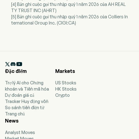
[4] Bản ghi cuộc gọi thu nhập quý 1 năm 2026 của AH REAL
TY TRUST INC (AHRT)
[5] Bản ghi cuộc gọi thu nhập quý 1 năm 2026 của Colliers In
ternational Group Inc. (CIGI:CA)

Đặc điểm
Markets
Trợ lý AI cho Chứng
US Stocks
khoán và Tiền mã hóa
HK Stocks
Dự đoán giá cả
Crypto
Tracker Huy động vốn
So sánh tiền điện tử
Trang chủ
News
Analyst Moves
Market Moves