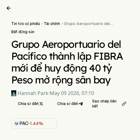

Tin tức cổ phiếu
Tài chính
Grupo Aeroportuario del


Pacífico thành lập FIBRA
Bất động sản
mới để huy động 40 tỷ Peso
mở rộng sân bay
Grupo Aeroportuario del
Pacífico thành lập FIBRA
mới để huy động 40 tỷ
Peso mở rộng sân bay
Hannah Park
·
May 09 2026, 07:10
Sao chép liên
Chia sẻ đến

Chia sẻ đến

kết
PAC
-1.44%