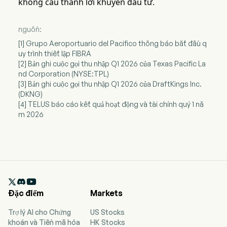
không cấu thành lời khuyên đầu tư.
nguồn:
[1] Grupo Aeroportuario del Pacifico thông báo bắt đầu q
uy trình thiết lập FIBRA
[2] Bản ghi cuộc gọi thu nhập Q1 2026 của Texas Pacific La
nd Corporation (NYSE:TPL)
[3] Bản ghi cuộc gọi thu nhập Q1 2026 của DraftKings Inc.
(DKNG)
[4] TELUS báo cáo kết quả hoạt động và tài chính quý 1 nă
m 2026

Đặc điểm
Markets
Trợ lý AI cho Chứng
US Stocks
khoán và Tiền mã hóa
HK Stocks