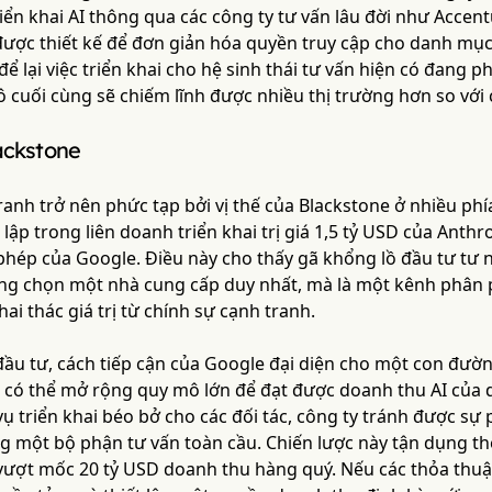
riển khai AI thông qua các công ty tư vấn lâu đời như Accen
ược thiết kế để đơn giản hóa quyền truy cập cho danh mục 
để lại việc triển khai cho hệ sinh thái tư vấn hiện có đang 
 cuối cùng sẽ chiếm lĩnh được nhiều thị trường hơn so với c
ackstone
anh trở nên phức tạp bởi vị thế của Blackstone ở nhiều ph
lập trong liên doanh triển khai trị giá 1,5 tỷ USD của Anth
phép của Google. Điều này cho thấy gã khổng lồ đầu tư tư 
ng chọn một nhà cung cấp duy nhất, mà là một kênh phân p
hai thác giá trị từ chính sự cạnh tranh.
đầu tư, cách tiếp cận của Google đại diện cho một con đườn
có thể mở rộng quy mô lớn để đạt được doanh thu AI của 
ụ triển khai béo bở cho các đối tác, công ty tránh được sự 
ng một bộ phận tư vấn toàn cầu. Chiến lược này tận dụng t
vượt mốc 20 tỷ USD doanh thu hàng quý. Nếu các thỏa thuận