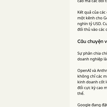
cao mà các đối t
Kết quả của các 
một kênh cho Goo
nghìn tỷ USD. C
đối thủ vào các
Câu chuyện về
Sự phân chia chi
doanh nghiệp là
OpenAI và Anthr
không chỉ các mô
kinh doanh cốt 
đổi cực kỳ cao 
thể.
Google đang đặt