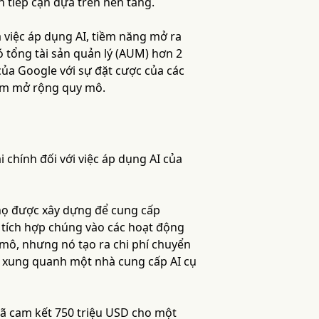
h tiếp cận dựa trên nền tảng.
 việc áp dụng AI, tiềm năng mở ra
ó tổng tài sản quản lý (AUM) hơn 2
ủa Google với sự đặt cược của các
hậm mở rộng quy mô.
i chính đối với việc áp dụng AI của
 họ được xây dựng để cung cấp
ể tích hợp chúng vào các hoạt động
mô, nhưng nó tạo ra chi phí chuyển
ại xung quanh một nhà cung cấp AI cụ
đã cam kết 750 triệu USD cho một