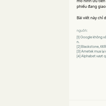
mô hình ưu tiên
phiếu đang giao
Bài viết này chỉ
nguồn:
[1] Google không x
n.
[2] Blackstone, KKR
[3] Ametek mua lại
[4] Alphabet vượt q