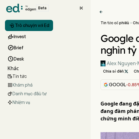

Beta

Tin tức cổ phiếu
Ch


Trò chuyện với Ed
Google đ

Invest
nghìn t

Brief

Desk
Alex Nguyen
·
Khác
Chia sẻ đến

Ch
Tin tức

GOOGL
-0.8
Khám phá

Danh mục đầu tư

Nhiệm vụ
Google đang đặ
đang đàm phán 
chứng minh điề