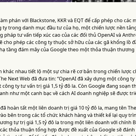
àm phán với Blackstone, KKR và EQT để cấp phép cho các 
 ty trong danh mục đầu tư của họ, một chiến lược nền tảng
g pháp tư vấn tiếp xúc cao của các đối thủ OpenAI và Anth
sẽ cho phép các công ty thuộc sở hữu của các gã khổng lồ đ
ở hạ tầng đám mây của Google theo một thỏa thuận thương
n khác nhau tiết lộ một sự chia rẽ cơ bản trong chiến lược 
he Next Web đã đưa tin: “OpenAI đã xây dựng một công ty tư 
công ty tư vấn trị giá 1,5 tỷ đô la. Còn Google đang soạn 
ranh như một canh bạc về cách AI doanh nghiệp sẽ được triể
đã hoàn tất một liên doanh trị giá 10 tỷ đô la, mang tên 
ào bên trong các tổ chức khách hàng và thiết kế lại quy trì
tương tự trị giá 1,5 tỷ đô la trong một liên doanh với chính 
, các thỏa thuận tổng hợp được đề xuất của Google sẽ đánh 