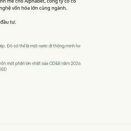
nh mẽ cho Alphabet, công ty có cổ
 nghệ vốn hóa lớn cùng ngành.
 đầu tư.
ép. Đó có thể là một nước đi thông minh hơ
át vốn một phần lớn nhất của CD&R năm 2026
 USD