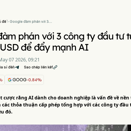
ủ đề
Google đàm phán với 3

công ty đầu tư tư nhân quản
lý 2 nghìn tỷ USD để đẩy
àm phán với 3 công ty đầu tư t
mạnh AI
ỷ USD để đẩy mạnh AI
May 07 2026, 09:21
ia sẻ đến
Sao chép liên kết

5%
GOOG
-0.84%
t cược rằng AI dành cho doanh nghiệp là vấn đề về nền 
các thỏa thuận cấp phép tổng hợp với các công ty đầu t
u đó.