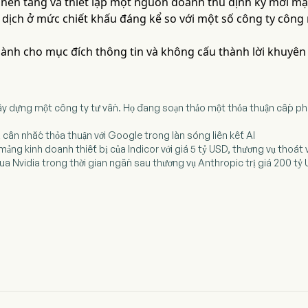
 nền tảng và thiết lập một nguồn doanh thu định kỳ mới mạ
 dịch ở mức chiết khấu đáng kể so với một số công ty công
 dành cho mục đích thông tin và không cấu thành lời khuyên
ây dựng một công ty tư vấn. Họ đang soạn thảo một thỏa thuận cấp ph
 cân nhắc thỏa thuận với Google trong làn sóng liên kết AI
 mảng kinh doanh thiết bị của Indicor với giá 5 tỷ USD, thương vụ tho
ua Nvidia trong thời gian ngắn sau thương vụ Anthropic trị giá 200 tỷ