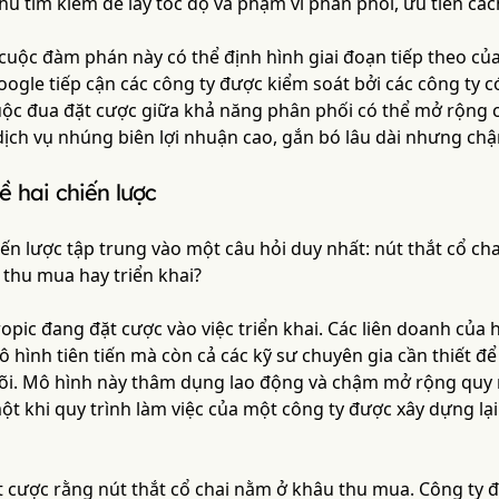
hủ tìm kiếm để lấy tốc độ và phạm vi phân phối, ưu tiên các
cuộc đàm phán này có thể định hình giai đoạn tiếp theo của
gle tiếp cận các công ty được kiểm soát bởi các công ty c
uộc đua đặt cược giữa khả năng phân phối có thể mở rộng c
 dịch vụ nhúng biên lợi nhuận cao, gắn bó lâu dài nhưng c
 hai chiến lược
ến lược tập trung vào một câu hỏi duy nhất: nút thắt cổ cha
 thu mua hay triển khai?
opic đang đặt cược vào việc triển khai. Các liên doanh của
 hình tiên tiến mà còn cả các kỹ sư chuyên gia cần thiết đ
lõi. Mô hình này thâm dụng lao động và chậm mở rộng quy 
một khi quy trình làm việc của một công ty được xây dựng l
 cược rằng nút thắt cổ chai nằm ở khâu thu mua. Công ty 