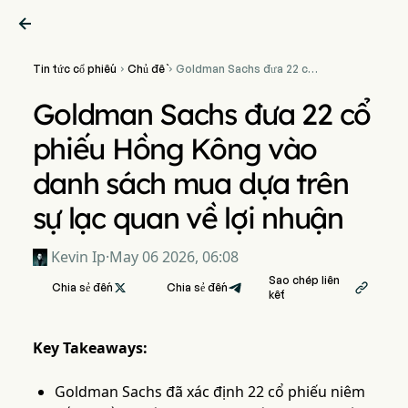

Tin tức cổ phiếu
Chủ đề
Goldman Sachs đưa 22 cổ


phiếu Hồng Kông vào danh
sách mua dựa trên sự lạc
Goldman Sachs đưa 22 cổ
quan về lợi nhuận
phiếu Hồng Kông vào
danh sách mua dựa trên
sự lạc quan về lợi nhuận
Kevin Ip
·
May 06 2026, 06:08
Sao chép liên
Chia sẻ đến

Chia sẻ đến

kết
Key Takeaways:
Goldman Sachs đã xác định 22 cổ phiếu niêm