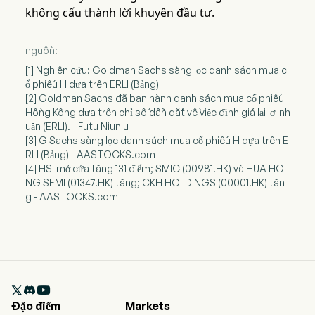
không cấu thành lời khuyên đầu tư.
nguồn:
[1] Nghiên cứu: Goldman Sachs sàng lọc danh sách mua c
ổ phiếu H dựa trên ERLI (Bảng)
[2] Goldman Sachs đã ban hành danh sách mua cổ phiếu
Hồng Kông dựa trên chỉ số dẫn dắt về việc định giá lại lợi nh
uận (ERLI). - Futu Niuniu
[3] G Sachs sàng lọc danh sách mua cổ phiếu H dựa trên E
RLI (Bảng) - AASTOCKS.com
[4] HSI mở cửa tăng 131 điểm; SMIC (00981.HK) và HUA HO
NG SEMI (01347.HK) tăng; CKH HOLDINGS (00001.HK) tăn
g - AASTOCKS.com

Đặc điểm
Markets