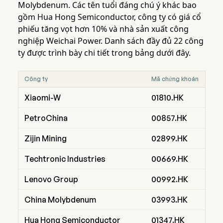
Molybdenum. Các tên tuổi đáng chú ý khác bao
gồm Hua Hong Semiconductor, công ty có giá cổ
phiếu tăng vọt hơn 10% và nhà sản xuất công
nghiệp Weichai Power. Danh sách đầy đủ 22 công
ty được trình bày chi tiết trong bảng dưới đây.
Công ty
Mã chứng khoán
Xiaomi-W
01810.HK
PetroChina
00857.HK
Zijin Mining
02899.HK
Techtronic Industries
00669.HK
Lenovo Group
00992.HK
China Molybdenum
03993.HK
Hua Hong Semiconductor
01347.HK