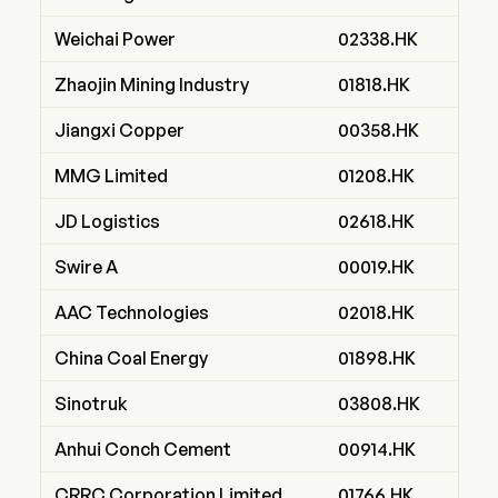
Weichai Power
02338.HK
Zhaojin Mining Industry
01818.HK
Jiangxi Copper
00358.HK
MMG Limited
01208.HK
JD Logistics
02618.HK
Swire A
00019.HK
AAC Technologies
02018.HK
China Coal Energy
01898.HK
Sinotruk
03808.HK
Anhui Conch Cement
00914.HK
CRRC Corporation Limited
01766.HK