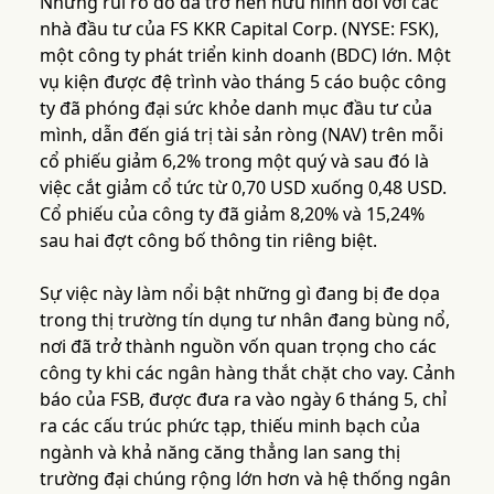
Những rủi ro đó đã trở nên hữu hình đối với các
nhà đầu tư của FS KKR Capital Corp. (NYSE: FSK),
một công ty phát triển kinh doanh (BDC) lớn. Một
vụ kiện được đệ trình vào tháng 5 cáo buộc công
ty đã phóng đại sức khỏe danh mục đầu tư của
mình, dẫn đến giá trị tài sản ròng (NAV) trên mỗi
cổ phiếu giảm 6,2% trong một quý và sau đó là
việc cắt giảm cổ tức từ 0,70 USD xuống 0,48 USD.
Cổ phiếu của công ty đã giảm 8,20% và 15,24%
sau hai đợt công bố thông tin riêng biệt.
Sự việc này làm nổi bật những gì đang bị đe dọa
trong thị trường tín dụng tư nhân đang bùng nổ,
nơi đã trở thành nguồn vốn quan trọng cho các
công ty khi các ngân hàng thắt chặt cho vay. Cảnh
báo của FSB, được đưa ra vào ngày 6 tháng 5, chỉ
ra các cấu trúc phức tạp, thiếu minh bạch của
ngành và khả năng căng thẳng lan sang thị
trường đại chúng rộng lớn hơn và hệ thống ngân