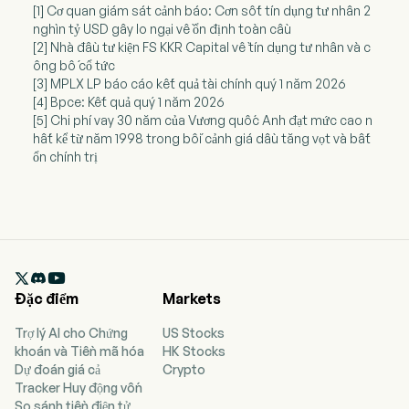
[1] Cơ quan giám sát cảnh báo: Cơn sốt tín dụng tư nhân 2
nghìn tỷ USD gây lo ngại về ổn định toàn cầu
[2] Nhà đầu tư kiện FS KKR Capital về tín dụng tư nhân và c
ông bố cổ tức
[3] MPLX LP báo cáo kết quả tài chính quý 1 năm 2026
[4] Bpce: Kết quả quý 1 năm 2026
[5] Chi phí vay 30 năm của Vương quốc Anh đạt mức cao n
hất kể từ năm 1998 trong bối cảnh giá dầu tăng vọt và bất
ổn chính trị

Đặc điểm
Markets
Trợ lý AI cho Chứng
US Stocks
khoán và Tiền mã hóa
HK Stocks
Dự đoán giá cả
Crypto
Tracker Huy động vốn
So sánh tiền điện tử