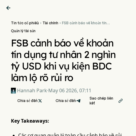

Tin tức cổ phiếu
Tài chính
FSB cảnh báo về khoản tín


dụng tư nhân 2 nghìn tỷ
Quản lý tài sản
USD khi vụ kiện BDC làm lộ
rõ rủi ro
FSB cảnh báo về khoản
tín dụng tư nhân 2 nghìn
tỷ USD khi vụ kiện BDC
làm lộ rõ rủi ro
Hannah Park
·
May 06 2026, 07:11
Sao chép liên
Chia sẻ đến

Chia sẻ đến

kết
Key Takeaways:
Các cơ quan quản lý toàn cầu cảnh báo về rủi