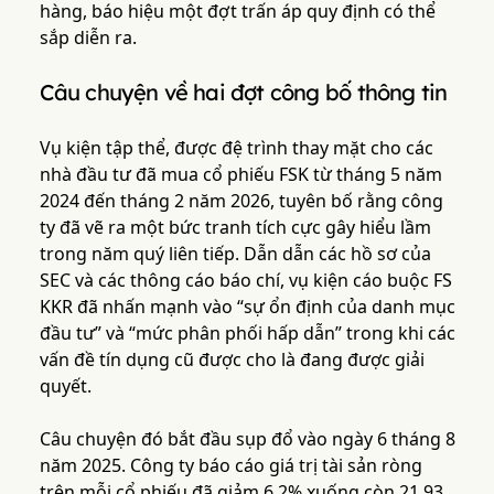
hàng, báo hiệu một đợt trấn áp quy định có thể
sắp diễn ra.
Câu chuyện về hai đợt công bố thông tin
Vụ kiện tập thể, được đệ trình thay mặt cho các
nhà đầu tư đã mua cổ phiếu FSK từ tháng 5 năm
2024 đến tháng 2 năm 2026, tuyên bố rằng công
ty đã vẽ ra một bức tranh tích cực gây hiểu lầm
trong năm quý liên tiếp. Dẫn dẫn các hồ sơ của
SEC và các thông cáo báo chí, vụ kiện cáo buộc FS
KKR đã nhấn mạnh vào “sự ổn định của danh mục
đầu tư” và “mức phân phối hấp dẫn” trong khi các
vấn đề tín dụng cũ được cho là đang được giải
quyết.
Câu chuyện đó bắt đầu sụp đổ vào ngày 6 tháng 8
năm 2025. Công ty báo cáo giá trị tài sản ròng
trên mỗi cổ phiếu đã giảm 6,2% xuống còn 21,93