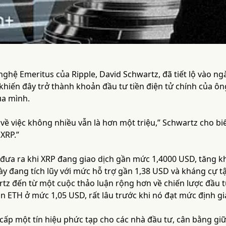
ghệ Emeritus của Ripple, David Schwartz, đã tiết lộ vào n
 khiến đây trở thành khoản đầu tư tiền điện tử chính của ôn
ủa mình.
 về việc không nhiều vẫn là hơn một triệu,” Schwartz cho biế
 XRP.”
 đưa ra khi XRP đang giao dịch gần mức 1,4000 USD, tăng kh
y đang tích lũy với mức hỗ trợ gần 1,38 USD và kháng cự t
tz đến từ một cuộc thảo luận rộng hơn về chiến lược đầu tư
n ETH ở mức 1,05 USD, rất lâu trước khi nó đạt mức định gi
 cấp một tín hiệu phức tạp cho các nhà đầu tư, cân bằng gi