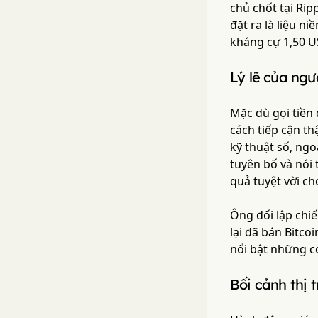
chủ chốt tại Rip
đặt ra là liệu n
kháng cự 1,50 U
Lý lẽ của ngư
Mặc dù gọi tiền 
cách tiếp cận t
kỹ thuật số, ngo
tuyên bố và nói 
quả tuyệt vời cho
Ông đối lập chiế
lại đã bán Bitco
nổi bật những c
Bối cảnh thị 