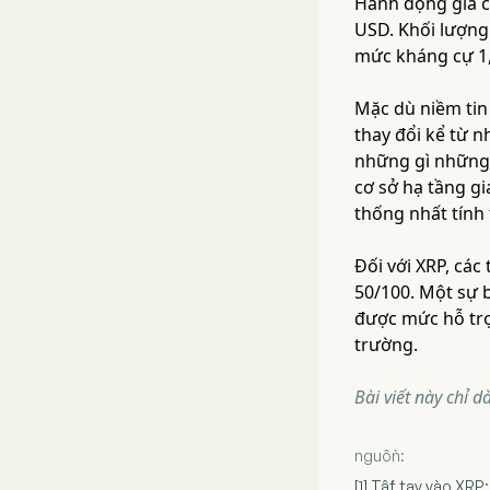
Hành động giá c
USD. Khối lượng
mức kháng cự 1
Mặc dù niềm tin
thay đổi kể từ 
những gì những 
cơ sở hạ tầng gi
thống nhất tính
Đối với XRP, các
50/100. Một sự b
được mức hỗ trợ 
trường.
Bài viết này chỉ 
nguồn:
[1] Tất tay vào XRP: