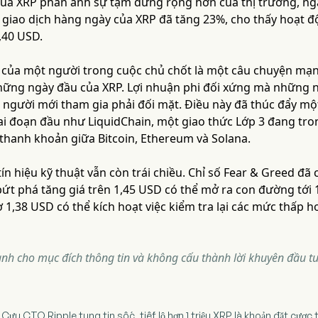
ủa XRP phản ánh sự tạm dừng rộng hơn của thị trường, ngay
 giao dịch hàng ngày của XRP đã tăng 23%, cho thấy hoạt đ
,40 USD.
 của một người trong cuộc chủ chốt là một câu chuyện mạn
những ngày đầu của XRP. Lợi nhuận phi đối xứng mà những 
người mới tham gia phải đối mặt. Điều này đã thúc đẩy một
ai đoạn đầu như LiquidChain, một giao thức Lớp 3 đang tro
 thanh khoản giữa Bitcoin, Ethereum và Solana.
 tín hiệu kỹ thuật vẫn còn trái chiều. Chỉ số Fear & Greed 
ứt phá tăng giá trên 1,45 USD có thể mở ra con đường tới 1
1,38 USD có thể kích hoạt việc kiểm tra lại các mức thấp hơ
dành cho mục đích thông tin và không cấu thành lời khuyên đầu tư
 Cựu CTO Ripple tung tin sốc, tiết lộ hơn 1 triệu XRP là khoản đặt cược 