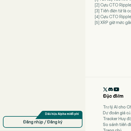
[2] Cựu CTO Ripple
[3] Tiền điện tử là
[4] Cựu CTO Ripple 
[5] XRP giữ mức gần

Đặc điểm
Trợ lý AI cho 
Dự đoán giá cả
Tracker Huy đ
Đăng nhập / Đăng ký
So sánh tiền đi
Trang chủ