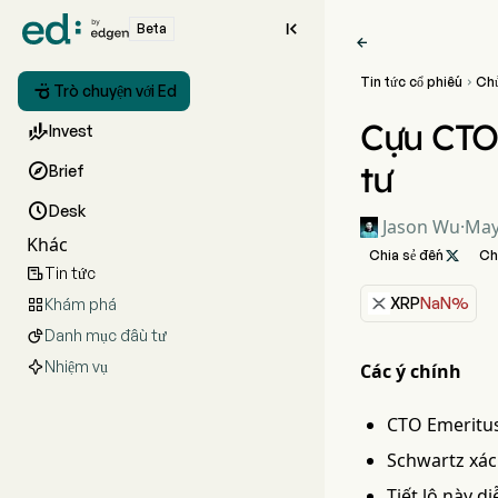

Beta

Tin tức cổ phiếu
Ch


Trò chuyện với Ed
Cựu CTO 

Invest
tư

Brief

Desk
Jason Wu
·
May
Khác
Chia sẻ đến

Ch
Tin tức

XRP
NaN%
Khám phá

Danh mục đầu tư

Nhiệm vụ
Các ý chính
CTO Emeritus
Schwartz xác
Tiết lộ này d