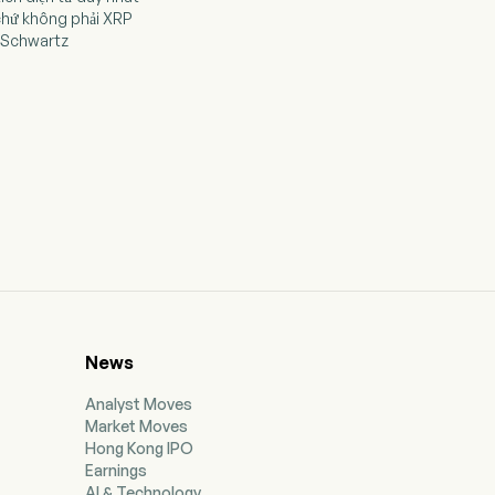
 chứ không phải XRP
d Schwartz
News
Analyst Moves
Market Moves
Hong Kong IPO
Earnings
AI & Technology