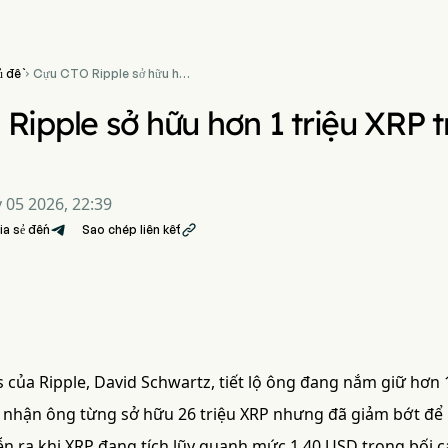
ủ đề
Cựu CTO Ripple sở hữu hơn

1 triệu XRP trong danh mục
đầu tư
Ripple sở hữu hơn 1 triệu XRP
 05 2026, 22:39
ia sẻ đến
Sao chép liên kết

 của Ripple, David Schwartz, tiết lộ ông đang nắm giữ hơn 
 nhận ông từng sở hữu 26 triệu XRP nhưng đã giảm bớt để h
iễn ra khi XRP đang tích lũy quanh mức 1,40 USD trong bối cả