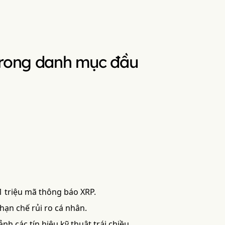
 trong danh mục đầu
1 triệu mã thông báo XRP.
ạn chế rủi ro cá nhân.
nh các tín hiệu kỹ thuật trái chiều.