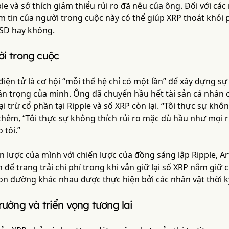
ple và sở thích giảm thiểu rủi ro đã nêu của ông. Đối với cá
iềm tin của người trong cuộc này có thể giúp XRP thoát khỏi p
SD hay không.
ời trong cuộc
điện tử là cơ hội “mỗi thế hệ chỉ có một lần” để xây dựng s
hận trọng của mình. Ông đã chuyển hầu hết tài sản cá nhân
ại trừ cổ phần tại Ripple và số XRP còn lại. “Tôi thực sự khô
thêm, “Tôi thực sự không thích rủi ro mặc dù hầu như mọi r
 tôi.”
n lược của mình với chiến lược của đồng sáng lập Ripple, A
in để trang trải chi phí trong khi vẫn giữ lại số XRP nắm gi
on đường khác nhau được thực hiện bởi các nhân vật thời k
trường và triển vọng tương lai