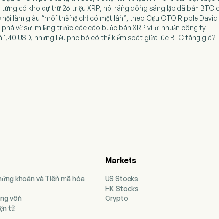
 từng có kho dự trữ 26 triệu XRP, nói rằng đồng sáng lập đã bán BTC
 cơ hội làm giàu “mỗi thế hệ chỉ có một lần”, theo Cựu CTO Ripple Davi
phá vỡ sự im lặng trước các cáo buộc bán XRP vì lợi nhuận công ty
 1,40 USD, nhưng liệu phe bò có thể kiểm soát giữa lúc BTC tăng giá?
Markets
Chứng khoán và Tiền mã hóa
US Stocks
HK Stocks
ộng vốn
Crypto
ện tử