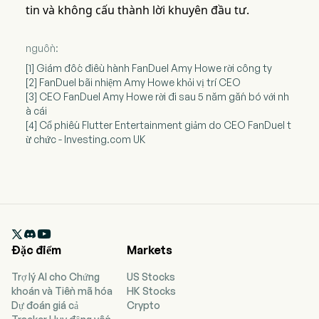
tin và không cấu thành lời khuyên đầu tư.
nguồn:
[1] Giám đốc điều hành FanDuel Amy Howe rời công ty
[2] FanDuel bãi nhiệm Amy Howe khỏi vị trí CEO
[3] CEO FanDuel Amy Howe rời đi sau 5 năm gắn bó với nh
à cái
[4] Cổ phiếu Flutter Entertainment giảm do CEO FanDuel t
ừ chức - Investing.com UK

Đặc điểm
Markets
Trợ lý AI cho Chứng
US Stocks
khoán và Tiền mã hóa
HK Stocks
Dự đoán giá cả
Crypto