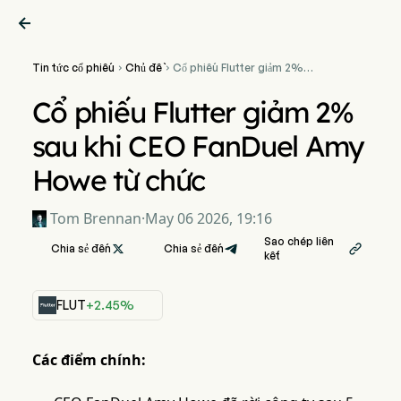

Tin tức cổ phiếu
Chủ đề
Cổ phiếu Flutter giảm 2%


sau khi CEO FanDuel Amy
Howe từ chức
Cổ phiếu Flutter giảm 2%
sau khi CEO FanDuel Amy
Howe từ chức
Tom Brennan
·
May 06 2026, 19:16
Sao chép liên
Chia sẻ đến

Chia sẻ đến

kết
FLUT
+2.45%
Các điểm chính: