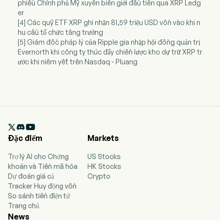
phiếu Chính phủ Mỹ xuyên biên giới đầu tiên qua XRP Ledg
er
[4] Các quỹ ETF XRP ghi nhận 81,59 triệu USD vốn vào khi n
hu cầu tổ chức tăng trưởng
[5] Giám đốc pháp lý của Ripple gia nhập hội đồng quản trị
Evernorth khi công ty thúc đẩy chiến lược kho dự trữ XRP tr
ước khi niêm yết trên Nasdaq - Pluang

Đặc điểm
Markets
Trợ lý AI cho Chứng
US Stocks
khoán và Tiền mã hóa
HK Stocks
Dự đoán giá cả
Crypto
Tracker Huy động vốn
So sánh tiền điện tử
Trang chủ
News