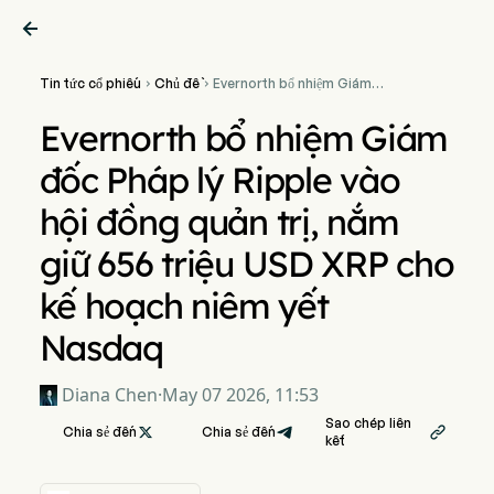

Tin tức cổ phiếu
Chủ đề
Evernorth bổ nhiệm Giám


đốc Pháp lý Ripple vào hội
đồng quản trị, nắm giữ 656
Evernorth bổ nhiệm Giám
triệu USD XRP cho kế hoạch
niêm yết Nasdaq
đốc Pháp lý Ripple vào
hội đồng quản trị, nắm
giữ 656 triệu USD XRP cho
kế hoạch niêm yết
Nasdaq
Diana Chen
·
May 07 2026, 11:53
Sao chép liên
Chia sẻ đến

Chia sẻ đến

kết