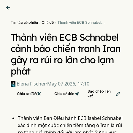

Tin tức cổ phiếu
Chủ đề
Thành viên ECB Schnabel


cảnh báo chiến tranh Iran
gây ra rủi ro lớn cho lạm
Thành viên ECB Schnabel
phát
cảnh báo chiến tranh Iran
gây ra rủi ro lớn cho lạm
phát
Elena Fischer
·
May 07 2026, 17:10
Sao chép liên
Chia sẻ đến

Chia sẻ đến

kết
Thành viên Ban Điều hành ECB Isabel Schnabel
xác định một cuộc chiến tiềm tàng ở Iran là rủi
ro tăng giá chính đối với lạm phát ở Khu vực