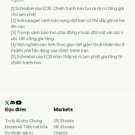
[1] Schnabel của ECB: Chiến tranh Iran tạo ra rủi ro tăng giá
cho lạm phát
[2] Volkswagen cảnh báo xung đột Iran có thể đẩy giá xe hơi
lên cao
[3] Trump cảnh báo Iran phải đồng ý hoặc đối mặt với các c
uộc tấn công gia tăng
[4] Viện nghiên cứu Anh thúc giục cắt giảm thuế nhiên liệu đ
ể kiềm chế tác động của chiến tranh Iran
[5] Schnabel của ECB nhận thấy rủi ro lạm phát gia tăng từ
chiến tranh Iran

Đặc điểm
Markets
Trợ lý AI cho Chứng
US Stocks
khoán và Tiền mã hóa
HK Stocks
Dự đoán giá cả
Crypto