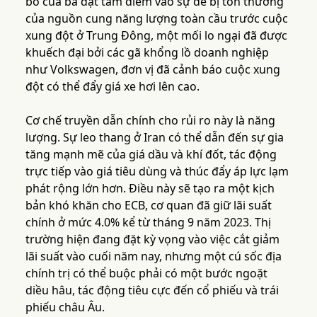
bố của bà đặt tâm điểm vào sự dễ bị tổn thương
của nguồn cung năng lượng toàn cầu trước cuộc
xung đột ở Trung Đông, một mối lo ngại đã được
khuếch đại bởi các gã khổng lồ doanh nghiệp
như Volkswagen, đơn vị đã cảnh báo cuộc xung
đột có thể đẩy giá xe hơi lên cao.
Cơ chế truyền dẫn chính cho rủi ro này là năng
lượng. Sự leo thang ở Iran có thể dẫn đến sự gia
tăng mạnh mẽ của giá dầu và khí đốt, tác động
trực tiếp vào giá tiêu dùng và thúc đẩy áp lực lạm
phát rộng lớn hơn. Điều này sẽ tạo ra một kịch
bản khó khăn cho ECB, cơ quan đã giữ lãi suất
chính ở mức 4.0% kể từ tháng 9 năm 2023. Thị
trường hiện đang đặt kỳ vọng vào việc cắt giảm
lãi suất vào cuối năm nay, nhưng một cú sốc địa
chính trị có thể buộc phải có một bước ngoặt
diều hâu, tác động tiêu cực đến cổ phiếu và trái
phiếu châu Âu.