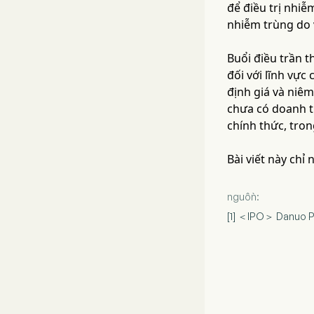
để điều trị nhiễ
nhiễm trùng do 
Buổi điều trần 
đối với lĩnh vự
định giá và niêm
chưa có doanh th
chính thức, tron
Bài viết này chỉ
nguồn:
[1] ＜IPO＞ Danuo P