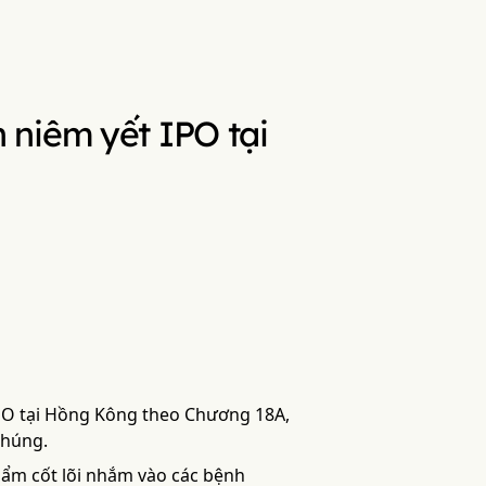
 niêm yết IPO tại
IPO tại Hồng Kông theo Chương 18A,
chúng.
hẩm cốt lõi nhắm vào các bệnh