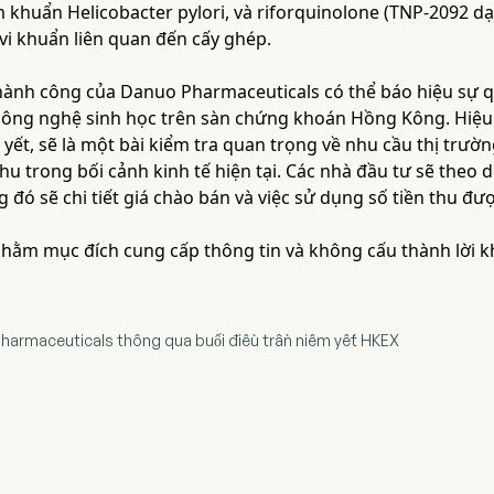
m khuẩn Helicobacter pylori, và riforquinolone (TNP-2092 dạ
vi khuẩn liên quan đến cấy ghép.
thành công của Danuo Pharmaceuticals có thể báo hiệu sự qu
c công nghệ sinh học trên sàn chứng khoán Hồng Kông. Hiệu 
 yết, sẽ là một bài kiểm tra quan trọng về nhu cầu thị trườn
u trong bối cảnh kinh tế hiện tại. Các nhà đầu tư sẽ theo 
g đó sẽ chi tiết giá chào bán và việc sử dụng số tiền thu đượ
 nhằm mục đích cung cấp thông tin và không cấu thành lời 
harmaceuticals thông qua buổi điều trần niêm yết HKEX