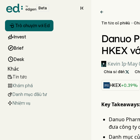

Beta

Tin tức cổ phiếu
Ch


Trò chuyện với Ed
Danuo Ph

Invest
HKEX với

Brief

Desk
Kevin Ip
·
May 0
Khác
Chia sẻ đến

Ch
Tin tức

HKEX
+0.39%
Khám phá

Danh mục đầu tư

Nhiệm vụ
Key Takeaways
Danuo Pharma
đưa công ty 
Danh mục của