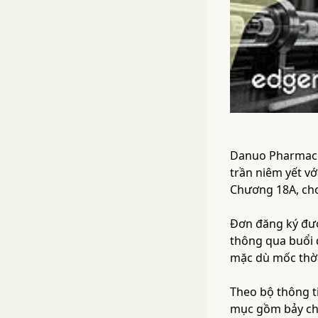
Danuo Pharmaceu
trần niêm yết v
Chương 18A, cho
Đơn đăng ký được
thông qua buổi 
mặc dù mốc thời
Theo bộ thông t
mục gồm bảy chươ