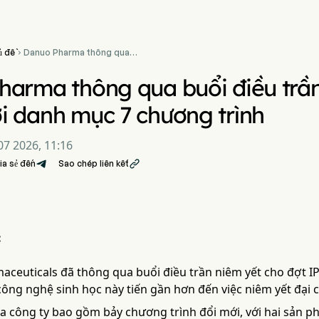
ủ đề
Danuo Pharma thông qua

buổi điều trần niêm yết IPO
tại HKEX với danh mục 7
arma thông qua buổi điều trần
chương trình
 danh mục 7 chương trình
7 2026, 11:16
ia sẻ đến
Sao chép liên kết

:
ceuticals đã thông qua buổi điều trần niêm yết cho đợt 
công nghệ sinh học này tiến gần hơn đến việc niêm yết đại 
 công ty bao gồm bảy chương trình đổi mới, với hai sản p